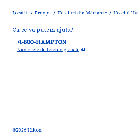
Locații
/
Franța
/
Hoteluri din Mérignac
/
Hotelul Ha
Cu ce vă putem ajuta?
Telefon:
+1-800-HAMPTON
,
Deschide o filă nouă
Numerele de telefon globale
facebook
x
instagram
,
Deschide o filă nouă
,
Deschide o filă nouă
,
Deschide o filă nouă
©
2026
Hilton