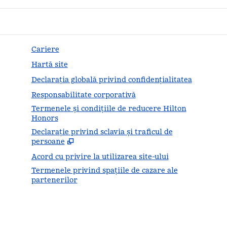
Cariere
Hartă site
Declarația globală privind confidenţialitatea
Responsabilitate corporativă
Termenele și condițiile de reducere Hilton
Honors
Declarație privind sclavia și traficul de
,
Desc
persoane
Acord cu privire la utilizarea site-ului
Termenele privind spațiile de cazare ale
partenerilor