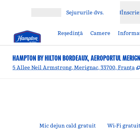
Salt la conținut
Sejururile dvs.
Înscrie
Deschideți meniul
Reşedinţă
Camere
Informaț
HAMPTON BY HILTON BORDEAUX, AEROPORTUL MERIG
5 Allee Neil Armstrong, Merignac, 33700, Franța
Mic dejun cald gratuit
Wi-Fi gratui