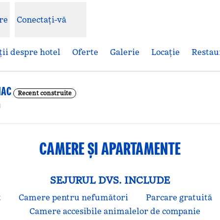
re
Conectați-vă
ii despre hotel
Oferte
Galerie
Locaţie
Restau
NAC
Recent construite
,
Deschide o filă nouă
CAMERE ȘI APARTAMENTE
SEJURUL DVS. INCLUDE
t
Camere pentru nefumători
Parcare gratuită
Camere accesibile animalelor de companie