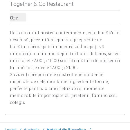
imaginea anterioară
imagin
1 din 3
Together & Co Restaurant
Ore
Afișare ore pentru restaurantul Together & Co
Restaurantul nostru contemporan, cu o bucătărie 
deschisă, prezintă preparate preparate de 
bucătari proaspete în fiecare zi. Începeți-vă 
dimineața cu un mic dejun tip bufet delicios, servit 
între orele 7:00 și 10:00 sau fiți alături de noi seara 
la cină între orele 17:00 și 21:00.

Savurați preparatele australiene moderne 
inspirate de cele mai bune ingrediente locale, 
perfecte pentru o cină relaxată și momente 
memorabile împărtășite cu prietenii, familia sau 
colegii.
Locații
/
Australia
/
Hoteluri din Busselton
/