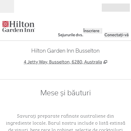
Salt la conținut
Deschide
Înscriere
Sejururile dvs.
Conectați-vă
Hilton Garden Inn Busselton
,
Deschide o
4 Jetty Way, Busselton, 6280, Australia
Mese și băuturi
Savurați preparate rafinate australiene din
ingrediente locale. Barul nostru include o listă extinsă
de vinuri, bere rece la robinet, selecție de cocktailuri