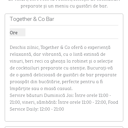
preparate și un meniu cu gustări de bar.
1
/
3
imaginea anterioară
imagin
1 din 3
Together & Co Bar
Ore
Afișare ore pentru Together & Co Bar
Deschis zilnic, Together & Co oferă o experiență 
relaxantă, dar vibrantă, cu o listă extinsă de 
vinuri, beri reci ca gheața la robinet și o selecție 
de cocktailuri preparate cu atenție. Bucurați-vă 
de o gamă delicioasă de gustări de bar preparate 
proaspăt din bucătărie, perfecte pentru a fi 
împărțite sau o masă casual.

Servire băuturi Duminică Joi: Între orele 11:00 - 
21:00, vineri, sâmbătă: Între orele 11:00 - 22:00, Food 
Service Daily: 12:00 - 21:00
1
/
3