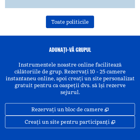
Toate politicile
ADUNAȚI-VĂ GRUPUL
Instrumentele noastre online facilitează
călătoriile de grup. Rezervați 10 - 25 camere
instantaneu online, apoi creați un site personalizat
gratuit pentru ca oaspeții dvs. să își rezerve
sejurul.
,
Deschide o 
Rezervați un bloc de camere
,
Deschide
Creați un site pentru participanți