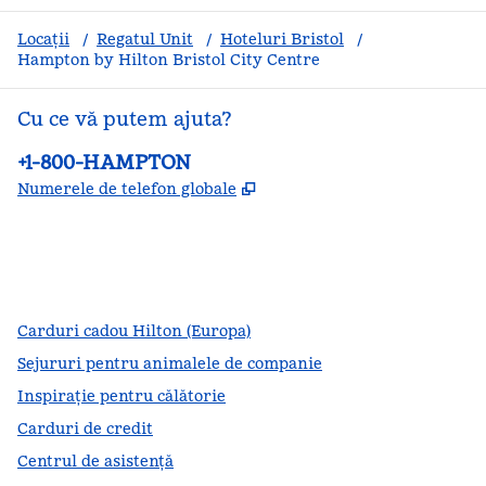
Locații
/
Regatul Unit
/
Hoteluri Bristol
/
Hampton by Hilton Bristol City Centre
Cu ce vă putem ajuta?
Telefon:
+1-800-HAMPTON
,
Deschide o filă nouă
Numerele de telefon globale
facebook
x
instagram
,
Deschide o filă nouă
,
Deschide o filă nouă
,
Deschide o filă nouă
Carduri cadou Hilton (Europa)
Sejururi pentru animalele de companie
Inspirație pentru călătorie
Carduri de credit
Centrul de asistență