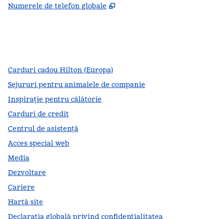
,
Deschide o filă nouă
Numerele de telefon globale
facebook
x
instagram
,
Deschide o filă nouă
,
Deschide o filă nouă
,
Deschide o filă nouă
Carduri cadou Hilton (Europa)
Sejururi pentru animalele de companie
Inspirație pentru călătorie
Carduri de credit
Centrul de asistență
Acces special web
Media
Dezvoltare
Cariere
Hartă site
Declarația globală privind confidenţialitatea