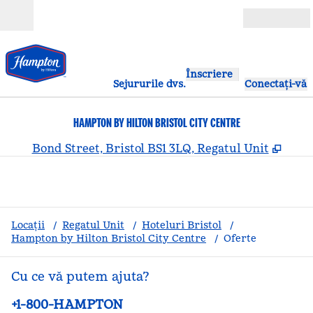
Salt la conținut
Deschide
Înscriere
Sejururile dvs.
Conectați-vă
HAMPTON BY HILTON BRISTOL CITY CENTRE
,
Desc
Bond Street, Bristol BS1 3LQ, Regatul Unit
Locații
/
Regatul Unit
/
Hoteluri Bristol
/
Hampton by Hilton Bristol City Centre
/
Oferte
Cu ce vă putem ajuta?
Telefon:
+1-800-HAMPTON