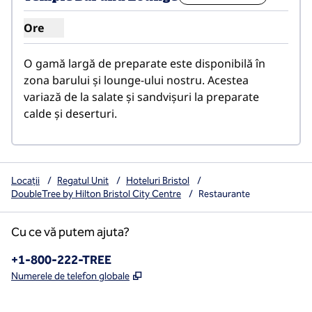
Ore
Afișare ore pentru Temple Bar and Lounge
O gamă largă de preparate este disponibilă în 
zona barului și lounge-ului nostru. Acestea 
variază de la salate și sandvișuri la preparate 
calde și deserturi.
Locații
/
Regatul Unit
/
Hoteluri Bristol
/
DoubleTree by Hilton Bristol City Centre
/
Restaurante
Cu ce vă putem ajuta?
Telefon:
+1-800-222-TREE
,
Deschide o filă nouă
Numerele de telefon globale