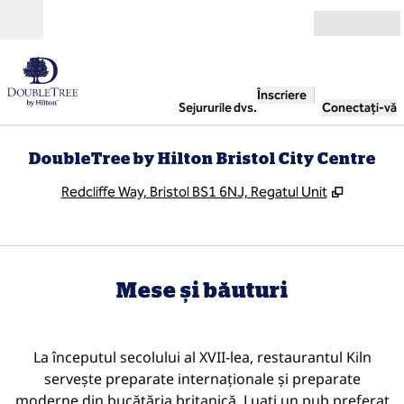
Salt la conținut
Deschide
Înscriere
Sejururile dvs.
Conectați-vă
DoubleTree by Hilton Bristol City Centre
,
Deschide
Redcliffe Way, Bristol BS1 6NJ, Regatul Unit
Mese și băuturi
La începutul secolului al XVII-lea, restaurantul Kiln
servește preparate internaționale și preparate
moderne din bucătăria britanică. Luați un pub preferat