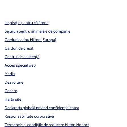
x
facebook
instagram
,
Deschide o filă nouă
,
Deschide o filă nouă
,
Deschide o filă nouă
Inspirație pentru călătorie
Sejururi pentru animalele de companie
Carduri cadou Hilton (Europa)
Carduri de credit
Centrul de asistență
Acces special web
Media
Dezvoltare
Cariere
Hartă site
Declarația globală privind confidenţialitatea
Responsabilitate corporativă
Termenele și condițiile de reducere Hilton Honors