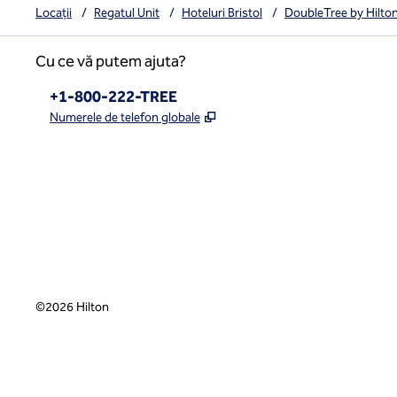
Locații
/
Regatul Unit
/
Hoteluri Bristol
/
DoubleTree by Hilton
Cu ce vă putem ajuta?
Telefon:
+1-800-222-TREE
,
Deschide o filă nouă
Numerele de telefon globale
x
facebook
instagram
,
Deschide o filă nouă
,
Deschide o filă nouă
,
Deschide o filă nouă
©
2026
Hilton