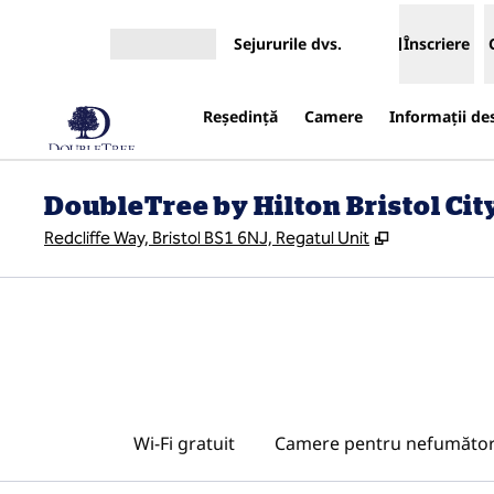
Salt la conținut
Sejururile dvs.
Înscriere
Deschideți meniul
Reşedinţă
Camere
Informații de
DoubleTree by Hilton Bristol Cit
,
Deschide o f
Redcliffe Way, Bristol BS1 6NJ, Regatul Unit
Wi-Fi gratuit
Camere pentru nefumător