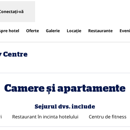
Conectați-vă
spre hotel
Oferte
Galerie
Locaţie
Restaurante
Even
y Centre
ilă nouă
Camere și apartamente
Sejurul dvs. include
i
Restaurant în incinta hotelului
Centru de fitness