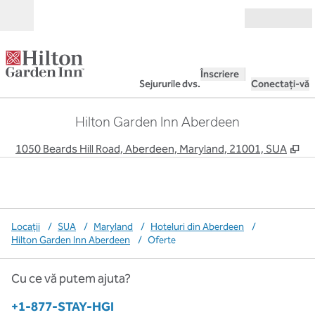
Salt la conținut
Deschide
Înscriere
Sejururile dvs.
Conectați-vă
Hilton Garden Inn Aberdeen
,
De
1050 Beards Hill Road, Aberdeen, Maryland, 21001, SUA
Locații
/
SUA
/
Maryland
/
Hoteluri din Aberdeen
/
Hilton Garden Inn Aberdeen
/
Oferte
Cu ce vă putem ajuta?
Telefon:
+1-877-STAY-HGI