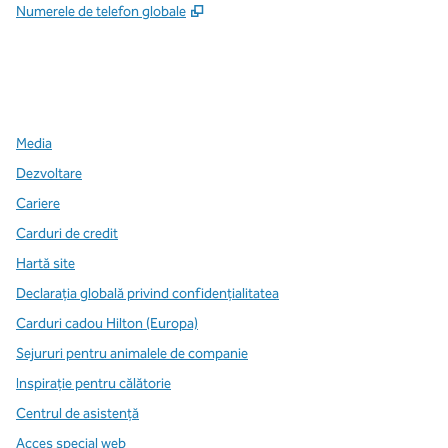
,
Deschide o filă nouă
Numerele de telefon globale
x
facebook
instagram
,
Deschide o filă nouă
,
Deschide o filă nouă
,
Deschide o filă nouă
Media
Dezvoltare
Cariere
Carduri de credit
Hartă site
Declarația globală privind confidenţialitatea
Carduri cadou Hilton (Europa)
Sejururi pentru animalele de companie
Inspirație pentru călătorie
Centrul de asistență
Acces special web