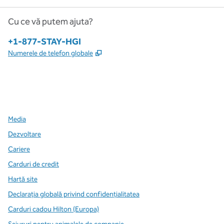
Cu ce vă putem ajuta?
Telefon:
+1-877-STAY-HGI
,
Deschide o filă nouă
Numerele de telefon globale
x
facebook
instagram
,
Deschide o filă nouă
,
Deschide o filă nouă
,
Deschide o filă nouă
Media
Dezvoltare
Cariere
Carduri de credit
Hartă site
Declarația globală privind confidenţialitatea
Carduri cadou Hilton (Europa)