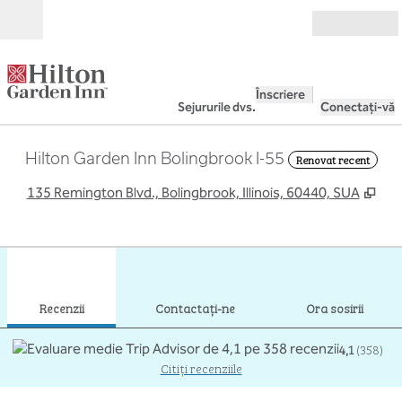
Salt la conținut
Deschide
Înscriere
Sejururile dvs.
Conectați-vă
Hilton Garden Inn Bolingbrook I-55
Renovat recent
,
Des
135 Remington Blvd., Bolingbrook, Illinois, 60440, SUA
1
/
12
imaginea anterioară
imag
1 din 12
Contactaţi-ne
Recenzii
Contactaţi-ne
Ora sosirii
4,1
(
358
)
Citiți recenziile