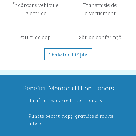
Încărcare vehicule
Transmisie de
electrice
divertisment
Paturi de copil
Săli de conferință
Toate facilitățile
Beneficii Membru Hilton Honors
Tarif cu reducere Hilton Honors
Puncte pentru nopți gratuite și multe
altele