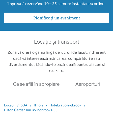
împreună rezervând 10 – 25 camere instantaneu online.
Planificați un eveniment
Locație și transport
Zona vă oferă o gamă largă de lucruri de făcut, indiferent
dacă vă interesează mâncarea, cumpărăturile sau
divertismentul, făcându-l o bază ideală pentru afaceri și
relaxare.
Ce se află în apropiere
Aeroporturi
Locații
/
SUA
/
Illinois
/
Hoteluri Bolingbrook
/
Hilton Garden Inn Bolingbrook I-55