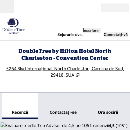
Salt la conținut
Deschide
Înscriere
Sejururile dvs.
Conectați-vă
DoubleTree by Hilton Hotel North
Charleston - Convention Center
,
D
5264 Blvd internațional, North Charleston, Carolina de Sud,
29418, SUA
1
/
12
imaginea anterioară
imag
1 din 12
Contactaţi-ne
Recenzii
Contactaţi-ne
Ora sosirii
4,5
(
1051
)