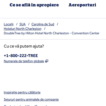
Ce se află în apropiere
Aeroporturi
Locații
/
SUA
/
Carolina de Sud
/
Hoteluri North Charleston
/
DoubleTree by Hilton Hotel North Charleston - Convention Center
Cu ce vă putem ajuta?
Telefon:
+1-800-222-TREE
,
Deschide o filă nouă
Numerele de telefon globale
x
facebook
instagram
,
Deschide o filă nouă
,
Deschide o filă nouă
,
Deschide o filă nouă
Inspirație pentru călătorie
Sejururi pentru animalele de companie