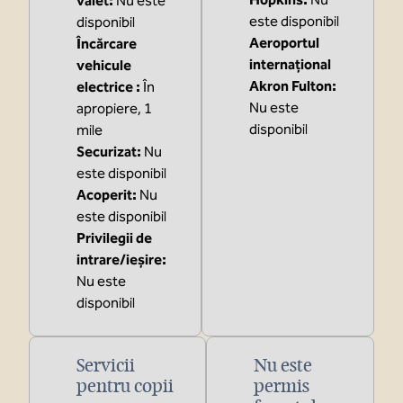
valet
:
Nu este
este disponibil
disponibil
Aeroportul
Încărcare
internațional
vehicule
Akron Fulton
:
electrice
:
În
Nu este
apropiere, 1
disponibil
mile
Securizat
:
Nu
este disponibil
Acoperit
:
Nu
este disponibil
Privilegii de
intrare/ieșire
:
Nu este
disponibil
Servicii
Nu este
pentru copii
permis