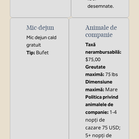
desemnate.
Mic-dejun
Animale de
companie
Mic dejun cald
Taxă
gratuit
Bufet
nerambursabilă:
Tip:
$75,00
Greutate
maximă:
75 lbs
Dimensiune
Mare
maximă:
Politica privind
animalele de
1-4
companie:
nopți de
cazare 75 USD;
5+ nopți de