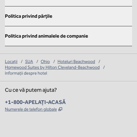
Politica privind părțile
Politica privind animalele de companie
Locații
/
SUA
/
Ohio
/
Hoteluri Beachwood
/
Homewood Suites by Hilton Cleveland-Beachwood
/
Informații despre hotel
Cu ce vă putem ajuta?
Telefon:
+1-800-APELAȚI-ACASĂ
,
Deschide o filă nouă
Numerele de telefon globale
x
facebook
instagram
,
Deschide o filă nouă
,
Deschide o filă nouă
,
Deschide o filă nouă