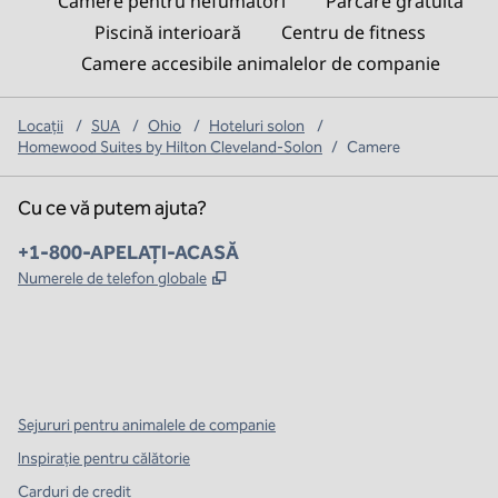
Camere pentru nefumători
Parcare gratuită
Piscină interioară
Centru de fitness
Camere accesibile animalelor de companie
Locații
/
SUA
/
Ohio
/
Hoteluri solon
/
Homewood Suites by Hilton Cleveland-Solon
/
Camere
Cu ce vă putem ajuta?
Telefon:
+1-800-APELAȚI-ACASĂ
,
Deschide o filă nouă
Numerele de telefon globale
x
facebook
instagram
,
Deschide o filă nouă
,
Deschide o filă nouă
,
Deschide o filă nouă
Sejururi pentru animalele de companie
Inspirație pentru călătorie
Carduri de credit