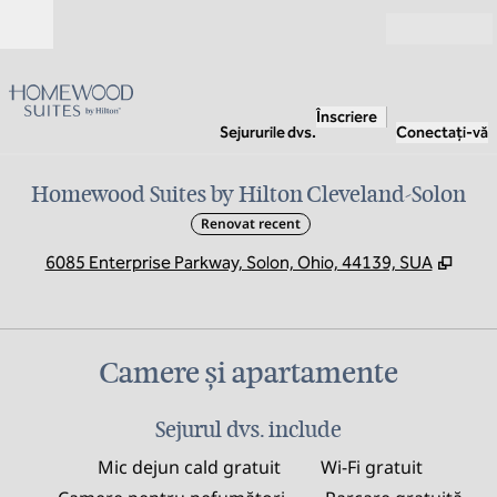
Salt la conținut
Deschide
Înscriere
Sejururile dvs.
Conectați-vă
Homewood Suites by Hilton Cleveland-Solon
Renovat recent
,
Desc
6085 Enterprise Parkway, Solon, Ohio, 44139, SUA
Camere și apartamente
Sejurul dvs. include
Mic dejun cald gratuit
Wi-Fi gratuit