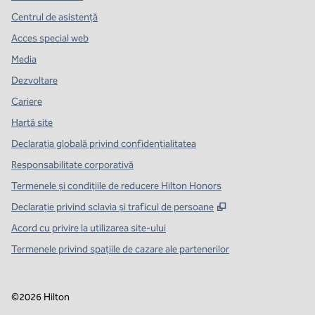
Centrul de asistență
Acces special web
Media
Dezvoltare
Cariere
Hartă site
Declarația globală privind confidenţialitatea
Responsabilitate corporativă
Termenele și condițiile de reducere Hilton Honors
,
Deschide o filă n
Declarație privind sclavia și traficul de persoane
Acord cu privire la utilizarea site-ului
Termenele privind spațiile de cazare ale partenerilor
©
2026
Hilton