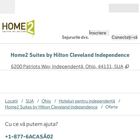
Salt la conținut
Deschide
Înscriere
Sejururile dvs.
Conectați-vă
Home2 Suites by Hilton Cleveland Independence
,
Desc
6200 Patriots Way, Independență, Ohio, 44131, SUA
Locații
/
SUA
/
Ohio
/
Hoteluri pentru independență
/
Home2 Suites by Hilton Cleveland Independence
/
Oferte
Cu ce vă putem ajuta?
Telefon:
+1-877-6ACASĂ02