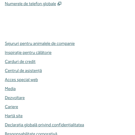
,
Deschide o filă nouă
Numerele de telefon globale
x
facebook
instagram
,
Deschide o filă nouă
,
Deschide o filă nouă
,
Deschide o filă nouă
Sejururi pentru animalele de companie
Inspirație pentru călătorie
Carduri de credit
Centrul de asistență
Acces special web
Media
Dezvoltare
Cariere
Hartă site
Declarația globală privind confidenţialitatea
Responsabilitate corporativă