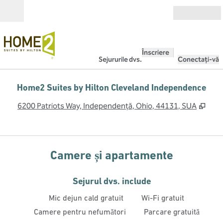
Salt la conținut
Deschide
Înscriere
Sejururile dvs.
Conectați-vă
Home2 Suites by Hilton Cleveland Independence
,
Desc
6200 Patriots Way, Independență, Ohio, 44131, SUA
Camere și apartamente
Sejurul dvs. include
Mic dejun cald gratuit
Wi-Fi gratuit
Camere pentru nefumători
Parcare gratuită