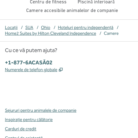
Centru de fitness
Piscină interioară
Camere accesibile animalelor de companie
Locații
/
SUA
/
Ohio
/
Hoteluri pentru independență
/
Home2 Suites by Hilton Cleveland Independence
/
Camere
Cu ce vă putem ajuta?
Telefon:
+1-877-6ACASĂ02
,
Deschide o filă nouă
Numerele de telefon globale
x
facebook
instagram
,
Deschide o filă nouă
,
Deschide o filă nouă
,
Deschide o filă nouă
Sejururi pentru animalele de companie
Inspirație pentru călătorie
Carduri de credit