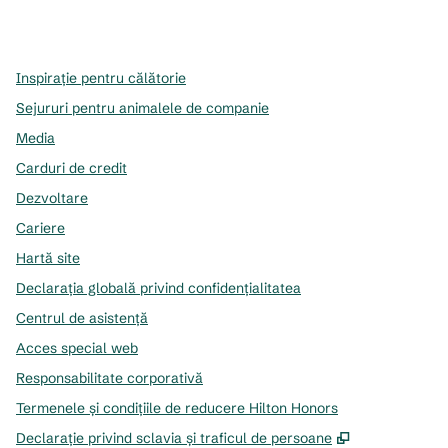
x
facebook
instagram
,
Deschide o filă nouă
,
Deschide o filă nouă
,
Deschide o filă nouă
Inspirație pentru călătorie
Sejururi pentru animalele de companie
Media
Carduri de credit
Dezvoltare
Cariere
Hartă site
Declarația globală privind confidenţialitatea
Centrul de asistență
Acces special web
Responsabilitate corporativă
Termenele și condițiile de reducere Hilton Honors
,
Deschide o f
Declarație privind sclavia și traficul de persoane