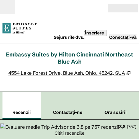
Salt la conținut
Deschide
Înscriere
Sejururile dvs.
Conectați-vă
Embassy Suites by Hilton Cincinnati Northeast
Blue Ash
,
De
4554 Lake Forest Drive, Blue Ash, Ohio, 45242, SUA
1
/
12
imaginea anterioară
imag
1 din 12
Contactaţi-ne
Recenzii
Contactaţi-ne
Ora sosirii
3,8
(
757
)
Citiți recenziile