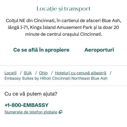
Locație și transport
Colțul NE din Cincinnati, în cartierul de afaceri Blue Ash,
lângă I-71, Kings Island Amusement Park și la doar 20
minute de centrul orașului Cincinnati.
Ce se află în apropiere
Aeroporturi
Locații
/
SUA
/
Ohio
/
Hoteluri cu cenușă albastră
/
Embassy Suites by Hilton Cincinnati Northeast Blue Ash
Cu ce vă putem ajuta?
Telefon:
+1-800-EMBASSY
,
Deschide o filă nouă
Numerele de telefon globale