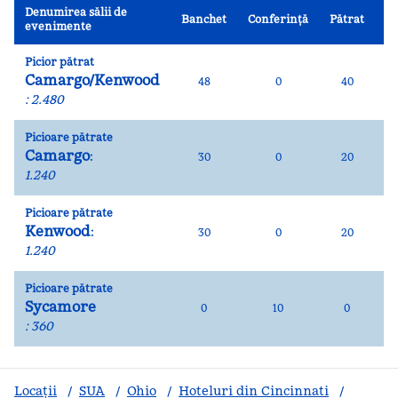
Denumirea sălii de
Banchet
Conferință
Pătrat
Re
evenimente
Picior pătrat
Camargo/Kenwood
48
0
40
:
2.480
Picioare pătrate
Camargo
:
30
0
20
1.240
Picioare pătrate
Kenwood
:
30
0
20
1.240
Picioare pătrate
Sycamore
0
10
0
:
360
Locații
/
SUA
/
Ohio
/
Hoteluri din Cincinnati
/