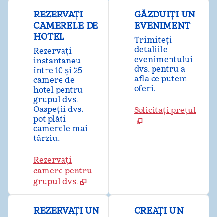
REZERVAȚI
GĂZDUIȚI UN
CAMERELE DE
EVENIMENT
HOTEL
Trimiteți
detaliile
Rezervați
evenimentului
instantaneu
dvs. pentru a
între 10 și 25
afla ce putem
camere de
oferi.
hotel pentru
grupul dvs.
Oaspeții dvs.
Solicitați prețul
pot plăti
camerele mai
târziu.
Rezervați
camere pentru
grupul dvs.
REZERVAȚI UN
CREAȚI UN