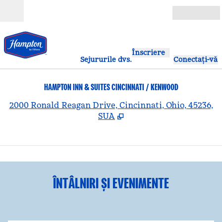
Salt la conținut
Deschide
Înscriere
Sejururile dvs.
Conectați-vă
HAMPTON INN & SUITES CINCINNATI / KENWOOD
,
D
2000 Ronald Reagan Drive, Cincinnati, Ohio, 45236,
SUA
1
/
5
imaginea anterioară
ima
1 din 5
ÎNTÂLNIRI ȘI EVENIMENTE