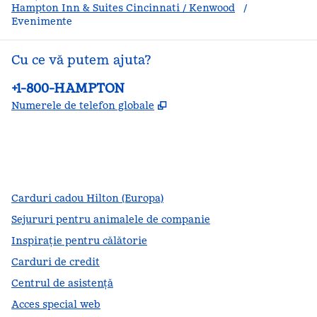
Hampton Inn & Suites Cincinnati / Kenwood
/
Evenimente
Cu ce vă putem ajuta?
Telefon:
+1-800-HAMPTON
,
Deschide o filă nouă
Numerele de telefon globale
facebook
x
instagram
,
Deschide o filă nouă
,
Deschide o filă nouă
,
Deschide o filă nouă
Carduri cadou Hilton (Europa)
Sejururi pentru animalele de companie
Inspirație pentru călătorie
Carduri de credit
Centrul de asistență
Acces special web