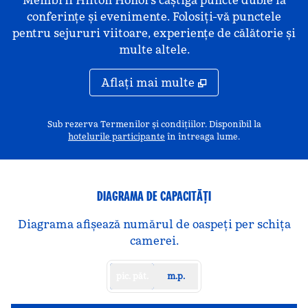
Membrii Hilton Honors câștigă puncte duble la
conferințe și evenimente. Folosiți-vă punctele
pentru sejururi viitoare, experiențe de călătorie și
multe altele.
Aflaţi mai multe
Sub rezerva Termenilor și condițiilor. Disponibil la
,
deschide o filă nouă
hotelurile participante
în întreaga lume.
DIAGRAMA DE CAPACITĂȚI
Diagrama afișează numărul de oaspeți per schița
camerei.
pic. păt.
m.p.