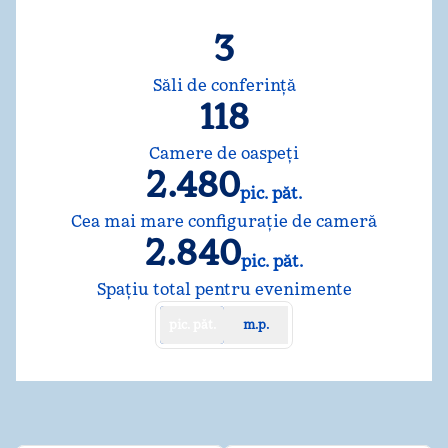
3
Săli de conferință
118
Camere de oaspeţi
2.480
pic. păt.
Picioare pătrate
Cea mai mare configurație de cameră
2.840
pic. păt.
Picioare pătrate
Spațiu total pentru evenimente
pic. păt.
m.p.