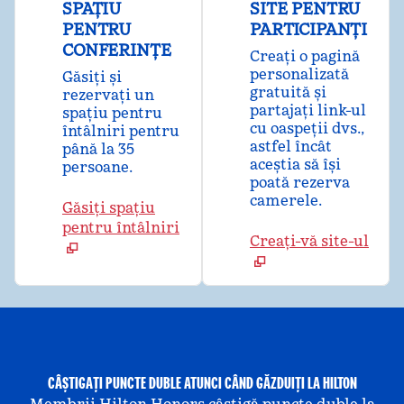
SPAȚIU
SITE PENTRU
PENTRU
PARTICIPANȚI
CONFERINȚE
Creați o pagină
personalizată
Găsiți și
gratuită și
rezervați un
partajați link-ul
spațiu pentru
cu oaspeții dvs.,
întâlniri pentru
astfel încât
până la 35
aceștia să își
persoane.
poată rezerva
camerele.
Găsiți spațiu
pentru întâlniri
Creați-vă site-ul
CÂȘTIGAȚI PUNCTE DUBLE ATUNCI CÂND GĂZDUIȚI LA HILTON