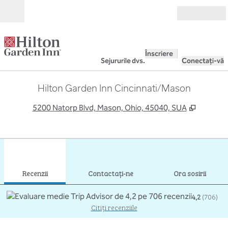
Salt la conținut
Deschide
Înscriere
Sejururile dvs.
Conectați-vă
Hilton Garden Inn Cincinnati/Mason
,
Deschide
5200 Natorp Blvd, Mason, Ohio, 45040, SUA
1
/
12
imaginea anterioară
imag
1 din 12
Contactaţi-ne
Recenzii
Contactaţi-ne
Ora sosirii
4,2
(
706
)
Citiți recenziile