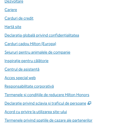
Dezvoltare
Cariere
Carduri de credit
Hartă site
Declarația globală privind confidenţialitatea
Carduri cadou Hilton (Europa)
Sejururi pentru animalele de companie
Inspirație pentru călătorie
Centrul de asistență
Acces special web
Responsabilitate corporativă
Termenele și condițiile de reducere Hilton Honors
,
Deschide o filă n
Declarație privind sclavia și traficul de persoane
Acord cu privire la utilizarea site-ului
Termenele privind spațiile de cazare ale partenerilor