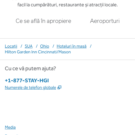
facil la cumpărături, restaurante și atracții locale.
Ce se află în apropiere
Aeroporturi
Locații
/
SUA
/
Ohio
/
Hoteluri în masă
/
Hilton Garden Inn Cincinnati/Mason
Cu ce vă putem ajuta?
Telefon:
+1-877-STAY-HGI
,
Deschide o filă nouă
Numerele de telefon globale
x
facebook
instagram
,
Deschide o filă nouă
,
Deschide o filă nouă
,
Deschide o filă nouă
Media