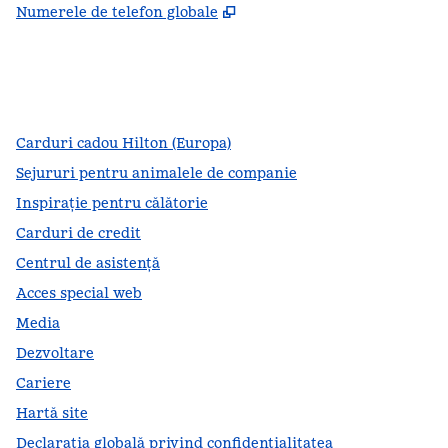
,
Deschide o filă nouă
Numerele de telefon globale
facebook
x
instagram
,
Deschide o filă nouă
,
Deschide o filă nouă
,
Deschide o filă nouă
Carduri cadou Hilton (Europa)
Sejururi pentru animalele de companie
Inspirație pentru călătorie
Carduri de credit
Centrul de asistență
Acces special web
Media
Dezvoltare
Cariere
Hartă site
Declarația globală privind confidenţialitatea