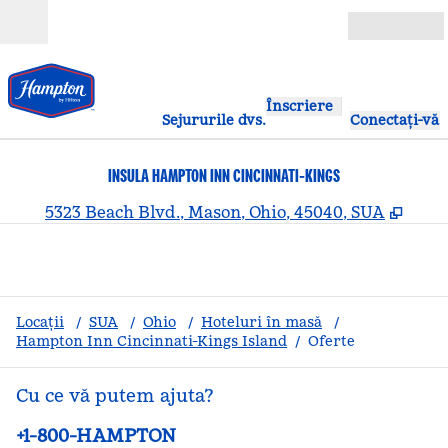
Salt la conținut
Deschide
Înscriere
Sejururile dvs.
Conectați-vă
INSULA HAMPTON INN CINCINNATI-KINGS
,
Desc
5323 Beach Blvd., Mason, Ohio, 45040, SUA
Locații
/
SUA
/
Ohio
/
Hoteluri în masă
/
Hampton Inn Cincinnati-Kings Island
/
Oferte
Cu ce vă putem ajuta?
Telefon:
+1-800-HAMPTON