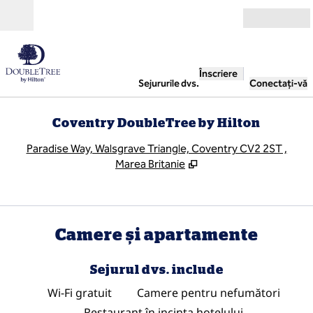
Salt la conținut
Deschide
Înscriere
Sejururile dvs.
Conectați-vă
Coventry DoubleTree by Hilton
,
D
Paradise Way, Walsgrave Triangle, Coventry CV2 2ST ,
Marea Britanie
Camere și apartamente
Sejurul dvs. include
Wi-Fi gratuit
Camere pentru nefumători
Restaurant în incinta hotelului