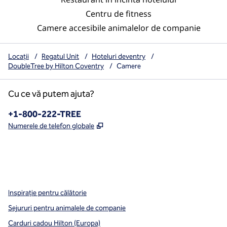
Centru de fitness
Camere accesibile animalelor de companie
Locații
/
Regatul Unit
/
Hoteluri deventry
/
DoubleTree by Hilton Coventry
/
Camere
Cu ce vă putem ajuta?
Telefon:
+1-800-222-TREE
,
Deschide o filă nouă
Numerele de telefon globale
x
facebook
instagram
,
Deschide o filă nouă
,
Deschide o filă nouă
,
Deschide o filă nouă
Inspirație pentru călătorie
Sejururi pentru animalele de companie
Carduri cadou Hilton (Europa)