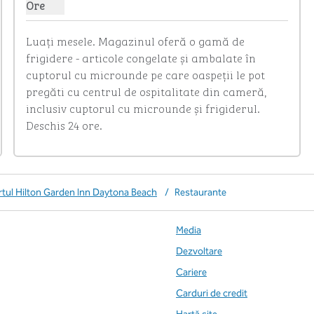
Ore
Afișare ore pentru magazin
Luați mesele. Magazinul oferă o gamă de 
frigidere - articole congelate și ambalate în 
cuptorul cu microunde pe care oaspeții le pot 
pregăti cu centrul de ospitalitate din cameră, 
inclusiv cuptorul cu microunde și frigiderul. 
Deschis 24 ore.
tul Hilton Garden Inn Daytona Beach
/
Restaurante
Media
Dezvoltare
Cariere
Carduri de credit