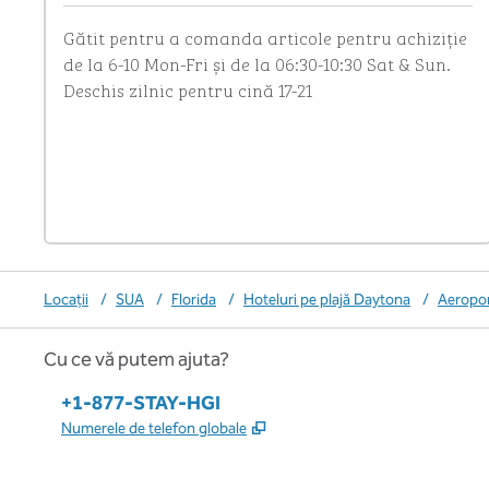
Gătit pentru a comanda articole pentru achiziție 
de la 6-10 Mon-Fri și de la 06:30-10:30 Sat & Sun.

Deschis zilnic pentru cină 17-21
Locații
/
SUA
/
Florida
/
Hoteluri pe plajă Daytona
/
Aeropor
Cu ce vă putem ajuta?
Telefon:
+1-877-STAY-HGI
,
Deschide o filă nouă
Numerele de telefon globale