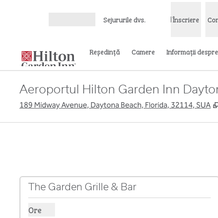
Salt la conținut
Sejururile dvs.
Înscriere
Con
Deschideți meniul
Reşedinţă
Camere
Informații despre
Aeroportul Hilton Garden Inn Dayt
189 Midway Avenue, Daytona Beach, Florida, 32114, SUA
The Garden Grille & Bar
Ore
Afișare ore pentru Garden Grille & Bar