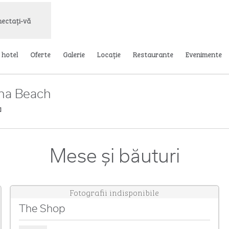
ectați-vă
 hotel
Oferte
Galerie
Locaţie
Restaurante
Evenimente
ona Beach
,
Deschide o filă nouă
Mese și băuturi
Fotografii indisponibile
The Shop