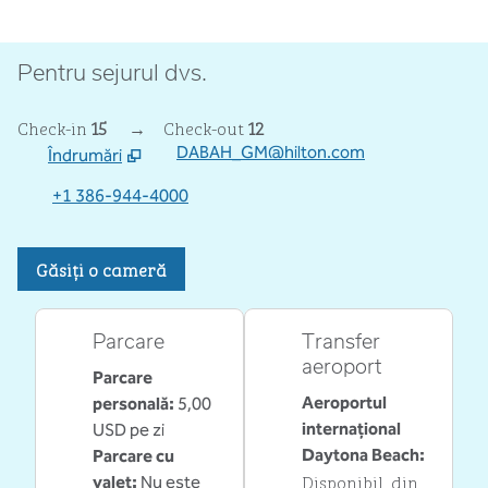
Pentru sejurul dvs.
Check-in
15
→
Check-out
12
DABAH_GM@hilton.com
Îndrumări
,
Deschide o filă nouă
+1 386-944-4000
Găsiți o cameră
Parcare
Transfer
aeroport
Parcare
Aeroportul
personală
:
5,00
internațional
USD pe zi
Daytona Beach
:
Parcare cu
Disponibil
, din
valet
:
Nu este