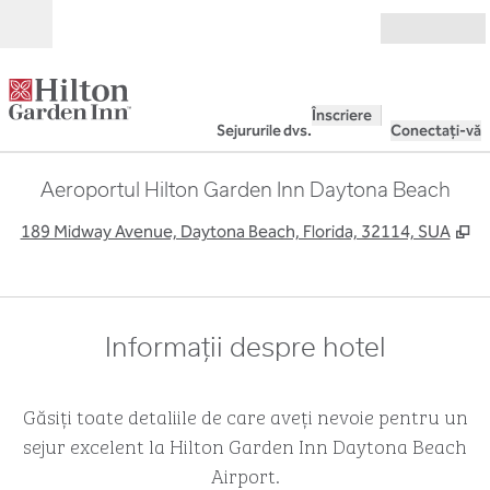
Salt la conținut
Deschide
Înscriere
Sejururile dvs.
Conectați-vă
Aeroportul Hilton Garden Inn Daytona Beach
,
D
189 Midway Avenue, Daytona Beach, Florida, 32114, SUA
Informații despre hotel
Găsiți toate detaliile de care aveți nevoie pentru un
sejur excelent la Hilton Garden Inn Daytona Beach
Airport.