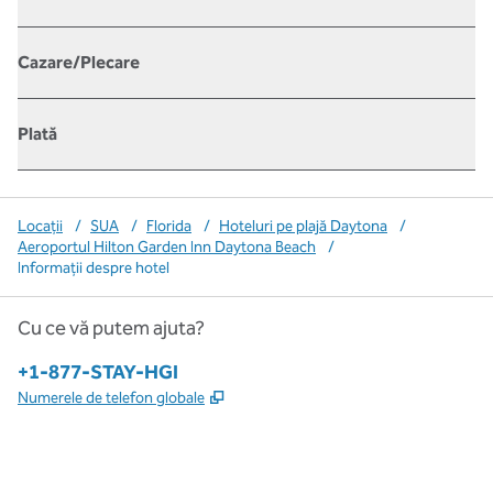
Cazare/Plecare
Plată
Locații
/
SUA
/
Florida
/
Hoteluri pe plajă Daytona
/
Aeroportul Hilton Garden Inn Daytona Beach
/
Informații despre hotel
Cu ce vă putem ajuta?
Telefon:
+1-877-STAY-HGI
,
Deschide o filă nouă
Numerele de telefon globale
x
facebook
instagram
,
Deschide o filă nouă
,
Deschide o filă nouă
,
Deschide o filă nouă