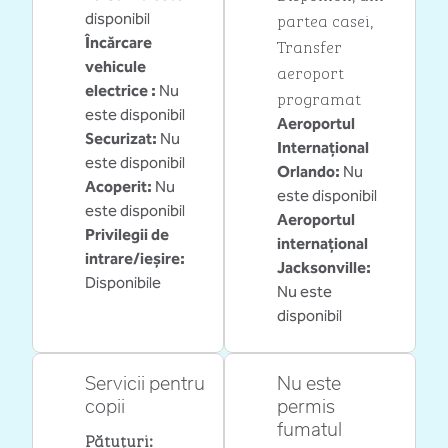
partea casei
,
disponibil
Încărcare
Transfer
vehicule
aeroport
electrice
:
Nu
programat
este disponibil
Aeroportul
Securizat
:
Nu
Internațional
este disponibil
Orlando
:
Nu
Acoperit
:
Nu
este disponibil
este disponibil
Aeroportul
Privilegii de
internațional
intrare/ieșire
:
Jacksonville
:
Disponibile
Nu este
disponibil
Servicii pentru
Nu este
copii
permis
fumatul
Pătuțuri
: