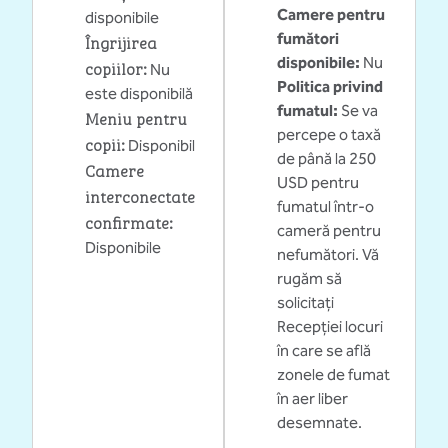
Camere pentru
disponibile
fumători
Îngrijirea
disponibile:
Nu
copiilor
:
Nu
Politica privind
este disponibilă
fumatul:
Se va
Meniu pentru
percepe o taxă
copii
:
Disponibil
de până la 250
Camere
USD pentru
interconectate
fumatul într-o
confirmate
:
cameră pentru
Disponibile
nefumători. Vă
rugăm să
solicitați
Recepției locuri
în care se află
zonele de fumat
în aer liber
desemnate.