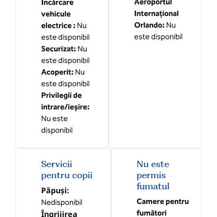
Aeroportul
Încărcare
Internațional
vehicule
Orlando
:
Nu
electrice
:
Nu
este disponibil
este disponibil
Securizat
:
Nu
este disponibil
Acoperit
:
Nu
este disponibil
Privilegii de
intrare/ieșire
:
Nu este
disponibil
Servicii
Nu este
pentru copii
permis
fumatul
Păpuși
:
Camere pentru
Nedisponibil
fumători
Îngrijirea