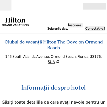
Salt la conținut
Deschide
Înscriere
Sejururile dvs.
Conectați-vă
Clubul de vacanță Hilton The Cove on Ormond
Beach
,
D
145 South Atlantic Avenue, Ormond Beach, Florida, 32176,
SUA
Informații despre hotel
Găsiți toate detaliile de care aveți nevoie pentru un