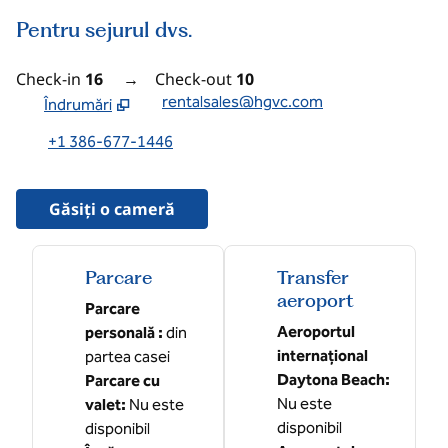
Pentru sejurul dvs.
Check-in
16
→
Check-out
10
rentalsales@hgvc.com
Îndrumări
,
Deschide o filă nouă
+1 386-677-1446
Găsiți o cameră
Parcare
Transfer
aeroport
Parcare
Aeroportul
personală
:
din
internațional
partea casei
Daytona Beach
:
Parcare cu
Nu este
valet
:
Nu este
disponibil
disponibil