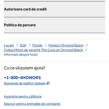
Autorizare card de credit
Politica de parcare
Locații
/
SUA
/
Florida
/
Hoteluri Ormond Beach
/
Clubul Hilton de vacanță The Cove on Ormond Beach
/
Informații despre hotel
Cu ce vă putem ajuta?
Telefon:
+1-800-4HONORS
,
Deschide o filă nouă
Numerele de telefon globale
Inspirație pentru călătorie
Sejururi pentru animalele de companie