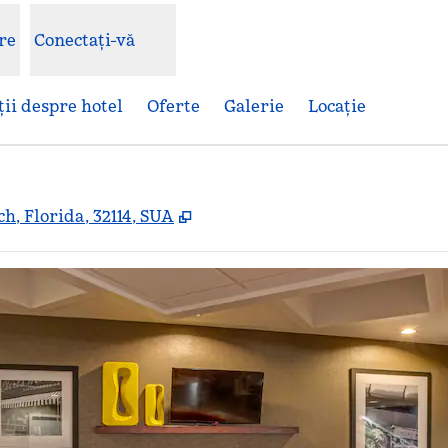
re
Conectați-vă
ii despre hotel
Oferte
Galerie
Locaţie
,
Deschide o filă nouă
h, Florida, 32114, SUA