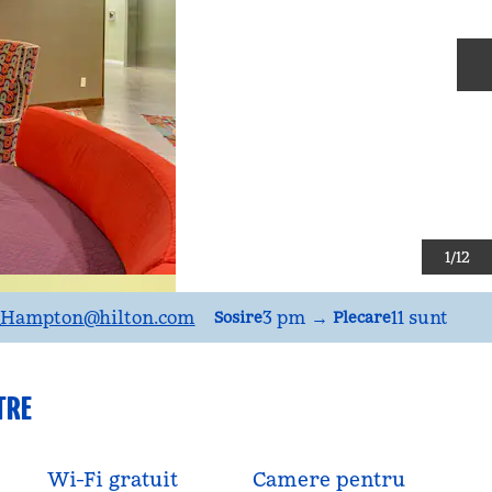
D
1
/
12
lDABVL
_Hampton
@hilton.com
3 pm
→
11 sunt
Sosire
Plecare
TRE
Wi-Fi gratuit
Camere pentru