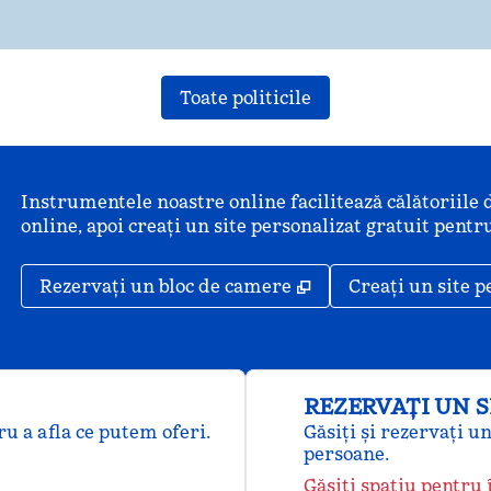
Toate politicile
Instrumentele noastre online facilitează călătoriile 
online, apoi creați un site personalizat gratuit pentru
,
Deschide o filă nou
Rezervați un bloc de camere
Creați un site p
REZERVAȚI UN 
u a afla ce putem oferi.
Găsiți și rezervați u
persoane.
Găsiți spațiu pentru 