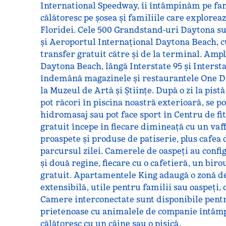
International Speedway, îi întâmpinăm pe fani
călătoresc pe șosea și familiile care exploreaz
Floridei. Cele 500 Grandstand-uri Daytona s
și Aeroportul Internațional Daytona Beach, c
transfer gratuit către și de la terminal. Amp
Daytona Beach, lângă Interstate 95 și Intersta
îndemână magazinele și restaurantele One Da
la Muzeul de Artă și Științe. După o zi la pistă
pot răcori în piscina noastră exterioară, se p
hidromasaj sau pot face sport în Centru de fi
gratuit începe în fiecare dimineață cu un vaf
proaspete și produse de patiserie, plus cafea 
parcursul zilei. Camerele de oaspeți au confi
și două regine, fiecare cu o cafetieră, un biro
gratuit. Apartamentele King adaugă o zonă de 
extensibilă, utile pentru familii sau oaspeți,
Camere interconectate sunt disponibile pent
prietenoase cu animalele de companie întâmp
călătoresc cu un câine sau o pisică.