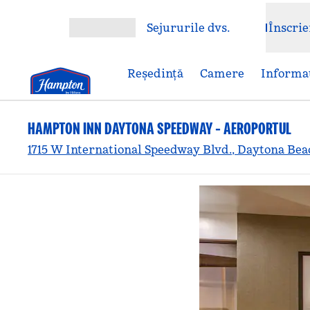
Salt la conținut
Sejururile dvs.
Înscrie
Deschideți meniul
Reşedinţă
Camere
Informaț
HAMPTON INN DAYTONA SPEEDWAY - AEROPORTUL
1715 W International Speedway Blvd., Daytona Beac