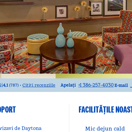
Apel
E-mai
+1 386-257-4030
4,1
(
787
)
Citiți recenziile
•
Apelați
E-mail
OPORT
FACILITĂŢILE NOAS
vizavi de Daytona
Mic dejun cald