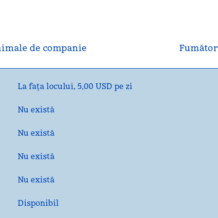
imale de companie
Fumător
La fața locului
,
5,00 USD pe zi
Nu există
Nu există
Nu există
Nu există
Disponibil