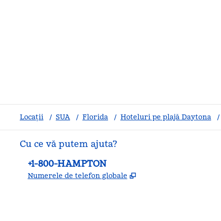
Locații
/
SUA
/
Florida
/
Hoteluri pe plajă Daytona
/
Cu ce vă putem ajuta?
Telefon:
+1-800-HAMPTON
,
Deschide o filă nouă
Numerele de telefon globale
facebook
x
instagram
,
Deschide o filă nouă
,
Deschide o filă nouă
,
Deschide o filă nouă