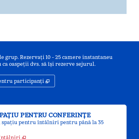
de grup. Rezervați 10 - 25 camere instantaneu
 ca oaspeții dvs. să își rezerve sejurul.
ă
,
Deschide o filă nouă
entru participanți
SPAȚIU PENTRU CONFERINȚE
n spațiu pentru întâlniri pentru până la 35
întâlniri