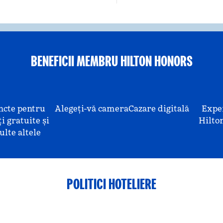
BENEFICII MEMBRU HILTON HONORS
ncte pentru
Alegeți-vă camera
Cazare digitală
Expe
i gratuite și
Hilto
lte altele
POLITICI HOTELIERE