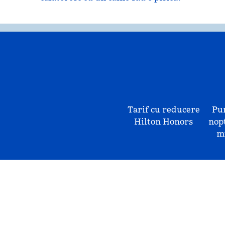
Tarif cu reducere
Pu
Hilton Honors
nopț
mu