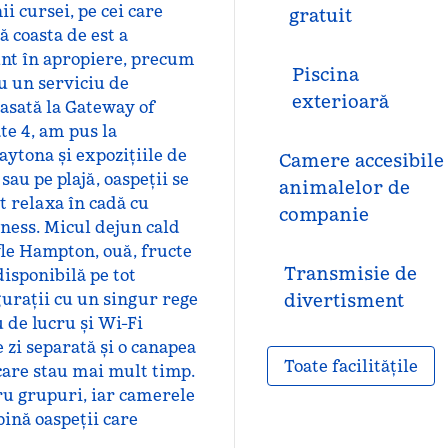
i cursei, pe cei care
gratuit
ă coasta de est a
unt în apropiere, precum
Piscina
u un serviciu de
exterioară
lasată la Gateway of
te 4, am pus la
ytona și expozițiile de
Camere accesibile
 sau pe plajă, oaspeții se
animalelor de
ot relaxa în cadă cu
companie
tness. Micul dejun cald
fle Hampton, ouă, fructe
Transmisie de
disponibilă pe tot
gurații cu un singur rege
divertisment
u de lucru și Wi-Fi
zi separată și o canapea
Toate facilitățile
 care stau mai mult timp.
ru grupuri, iar camerele
ină oaspeții care