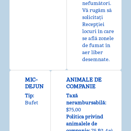
nefumători.
Vă rugăm să
solicitați
Recepției
locuri în care
se află zonele
de fumat în
aer liber
desemnate.
MIC-
ANIMALE DE
DEJUN
COMPANIE
Tip:
Taxă
Bufet
nerambursabilă:
$75,00
Politica privind
animalele de
companie:
75 $(1-4n),