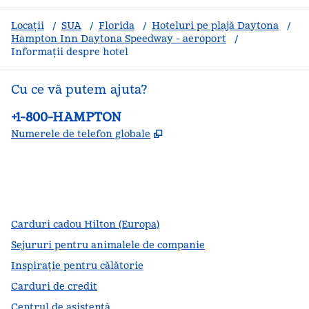
Locații
/
SUA
/
Florida
/
Hoteluri pe plajă Daytona
/
Hampton Inn Daytona Speedway - aeroport
/
Informații despre hotel
Cu ce vă putem ajuta?
Telefon:
+1-800-HAMPTON
,
Deschide o filă nouă
Numerele de telefon globale
facebook
x
instagram
,
Deschide o filă nouă
,
Deschide o filă nouă
,
Deschide o filă nouă
Carduri cadou Hilton (Europa)
Sejururi pentru animalele de companie
Inspirație pentru călătorie
Carduri de credit
Centrul de asistență