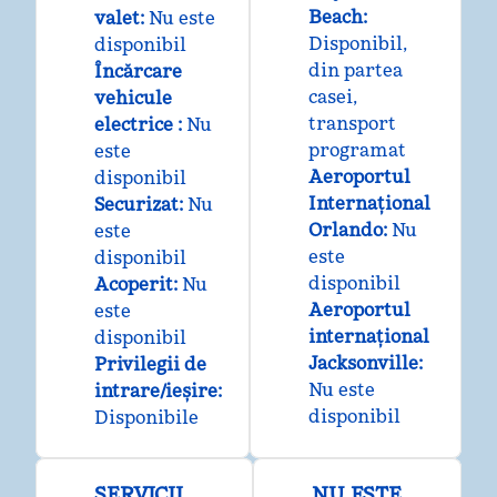
Beach
:
valet
:
Nu este
Disponibil
,
disponibil
din partea
Încărcare
casei
,
vehicule
transport
electrice
:
Nu
programat
este
Aeroportul
disponibil
Internațional
Securizat
:
Nu
Orlando
:
Nu
este
este
disponibil
disponibil
Acoperit
:
Nu
Aeroportul
este
internațional
disponibil
Jacksonville
:
Privilegii de
Nu este
intrare/ieșire
:
disponibil
Disponibile
SERVICII
NU ESTE