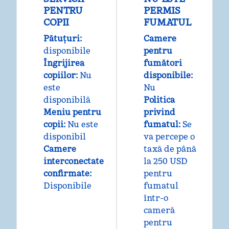
PENTRU
PERMIS
COPII
FUMATUL
Pătuțuri
:
Camere
disponibile
pentru
Îngrijirea
fumători
copiilor
:
Nu
disponibile:
este
Nu
disponibilă
Politica
Meniu pentru
privind
copii
:
Nu este
fumatul:
Se
disponibil
va percepe o
Camere
taxă de până
interconectate
la 250 USD
confirmate
:
pentru
Disponibile
fumatul
într-o
cameră
pentru