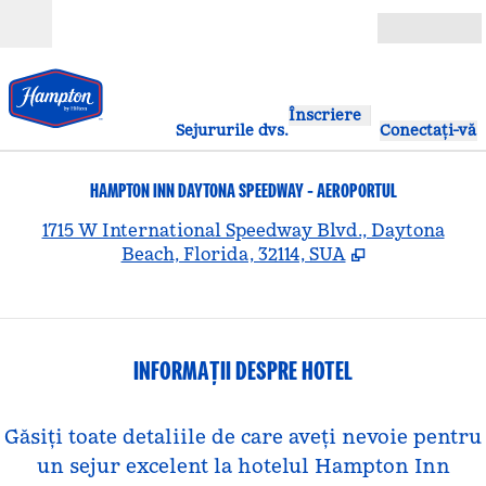
Salt la conținut
Deschide
Înscriere
Sejururile dvs.
Conectați-vă
HAMPTON INN DAYTONA SPEEDWAY - AEROPORTUL
,
D
1715 W International Speedway Blvd., Daytona
Beach, Florida, 32114, SUA
INFORMAȚII DESPRE HOTEL
Găsiți toate detaliile de care aveți nevoie pentru
un sejur excelent la hotelul Hampton Inn