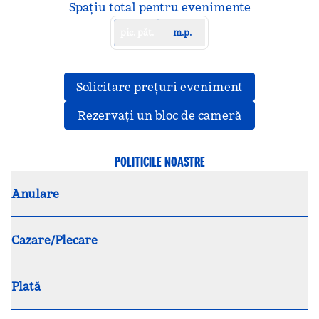
Picioare pătrate
Spațiu total pentru evenimente
pic. păt.
m.p.
,
Deschide o f
Solicitare prețuri eveniment
,
Deschide o f
Rezervați un bloc de cameră
POLITICILE NOASTRE
Anulare
Cazare/Plecare
Plată