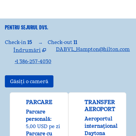
PENTRU SEJURUL DVS.
Check-in
15
→
Check-out
11
DABVL_Hampton@hilton.com
Îndrumări
,
Deschide o filă nouă
+1 386-257-4030
Găsiți o cameră
PARCARE
TRANSFER
AEROPORT
Parcare
Aeroportul
personală
:
internațional
5,00 USD pe zi
Daytona
Parcare cu