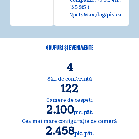
125 $(5+)
2petsMax,dog/pisică
GRUPURI ȘI EVENIMENTE
4
Săli de conferință
122
Camere de oaspeţi
2.100
pic. păt.
Picioare pătrate
Cea mai mare configurație de cameră
2.458
pic. păt.