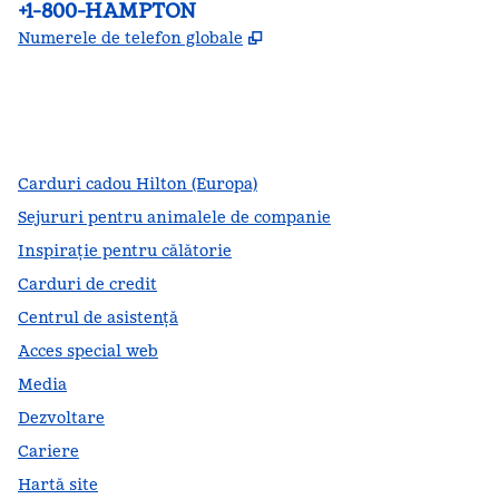
Telefon:
+1-800-HAMPTON
,
Deschide o filă nouă
Numerele de telefon globale
facebook
x
instagram
,
Deschide o filă nouă
,
Deschide o filă nouă
,
Deschide o filă nouă
Carduri cadou Hilton (Europa)
Sejururi pentru animalele de companie
Inspirație pentru călătorie
Carduri de credit
Centrul de asistență
Acces special web
Media
Dezvoltare
Cariere
Hartă site