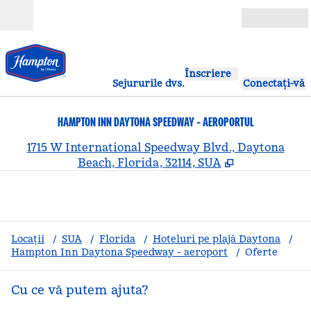
Salt la conținut
Deschide
Înscriere
Sejururile dvs.
Conectați-vă
HAMPTON INN DAYTONA SPEEDWAY - AEROPORTUL
,
D
1715 W International Speedway Blvd., Daytona
Beach, Florida, 32114, SUA
Locații
/
SUA
/
Florida
/
Hoteluri pe plajă Daytona
/
Hampton Inn Daytona Speedway - aeroport
/
Oferte
Cu ce vă putem ajuta?