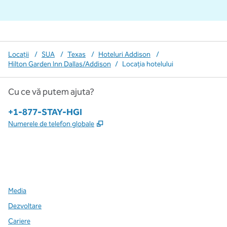
Locații
/
SUA
/
Texas
/
Hoteluri Addison
/
Hilton Garden Inn Dallas/Addison
/
Locația hotelului
Cu ce vă putem ajuta?
Telefon:
+1-877-STAY-HGI
,
Deschide o filă nouă
Numerele de telefon globale
x
facebook
instagram
,
Deschide o filă nouă
,
Deschide o filă nouă
,
Deschide o filă nouă
Media
Dezvoltare
Cariere