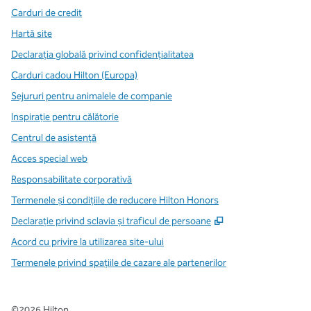
Carduri de credit
Hartă site
Declarația globală privind confidenţialitatea
Carduri cadou Hilton (Europa)
Sejururi pentru animalele de companie
Inspirație pentru călătorie
Centrul de asistență
Acces special web
Responsabilitate corporativă
Termenele și condițiile de reducere Hilton Honors
,
Deschide o filă n
Declarație privind sclavia și traficul de persoane
Acord cu privire la utilizarea site-ului
Termenele privind spațiile de cazare ale partenerilor
©
2026
Hilton