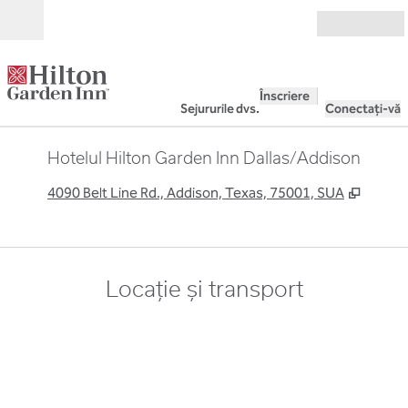
Salt la conținut
Deschide
Înscriere
Sejururile dvs.
Conectați-vă
Hotelul Hilton Garden Inn Dallas/Addison
,
Deschi
4090 Belt Line Rd., Addison, Texas, 75001, SUA
Locație și transport