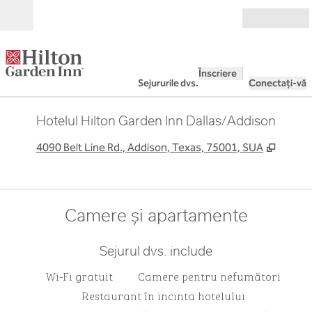
Salt la conținut
Deschide
Înscriere
Sejururile dvs.
Conectați-vă
Hotelul Hilton Garden Inn Dallas/Addison
,
Deschi
4090 Belt Line Rd., Addison, Texas, 75001, SUA
Camere și apartamente
Sejurul dvs. include
Wi-Fi gratuit
Camere pentru nefumători
Restaurant în incinta hotelului