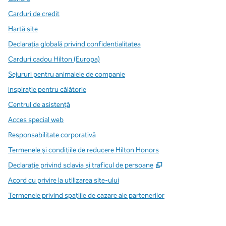
Carduri de credit
Hartă site
Declarația globală privind confidenţialitatea
Carduri cadou Hilton (Europa)
Sejururi pentru animalele de companie
Inspirație pentru călătorie
Centrul de asistență
Acces special web
Responsabilitate corporativă
Termenele și condițiile de reducere Hilton Honors
,
Deschide o filă n
Declarație privind sclavia și traficul de persoane
Acord cu privire la utilizarea site-ului
Termenele privind spațiile de cazare ale partenerilor