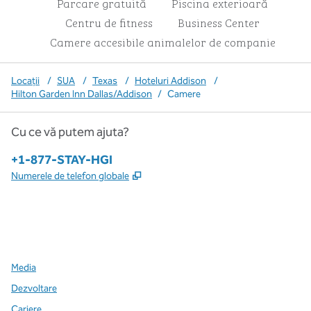
Parcare gratuită
Piscina exterioară
Centru de fitness
Business Center
Camere accesibile animalelor de companie
Locații
/
SUA
/
Texas
/
Hoteluri Addison
/
Hilton Garden Inn Dallas/Addison
/
Camere
Cu ce vă putem ajuta?
Telefon:
+1-877-STAY-HGI
,
Deschide o filă nouă
Numerele de telefon globale
x
facebook
instagram
,
Deschide o filă nouă
,
Deschide o filă nouă
,
Deschide o filă nouă
Media
Dezvoltare
Cariere