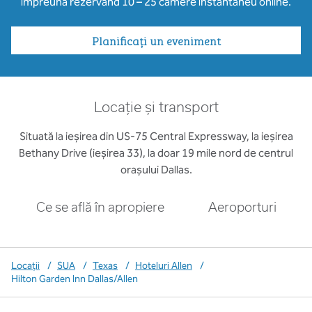
împreună rezervând 10 – 25 camere instantaneu online.
Planificați un eveniment
Locație și transport
Situată la ieșirea din US-75 Central Expressway, la ieșirea
Bethany Drive (ieșirea 33), la doar 19 mile nord de centrul
orașului Dallas.
Ce se află în apropiere
Aeroporturi
Locații
/
SUA
/
Texas
/
Hoteluri Allen
/
Hilton Garden Inn Dallas/Allen