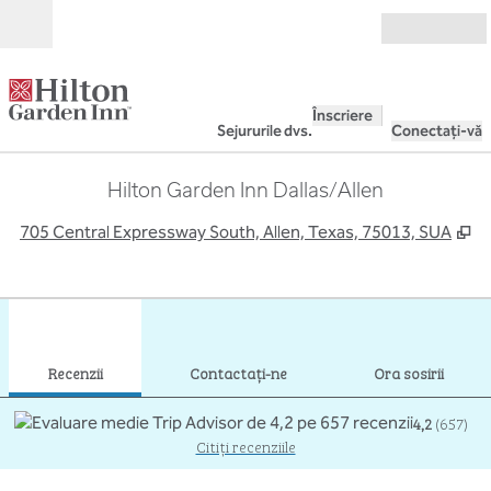
Salt la conținut
Deschide
Înscriere
Sejururile dvs.
Conectați-vă
Hilton Garden Inn Dallas/Allen
,
D
705 Central Expressway South, Allen, Texas, 75013, SUA
1
/
11
imaginea anterioară
imag
1 din 11
Contactaţi-ne
Recenzii
Contactaţi-ne
Ora sosirii
4,2
(
657
)
Citiți recenziile