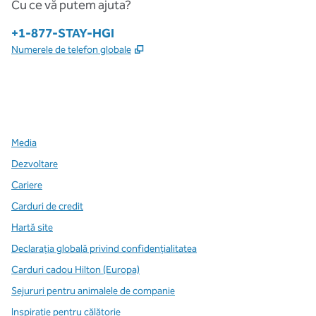
Cu ce vă putem ajuta?
Telefon:
+1-877-STAY-HGI
,
Deschide o filă nouă
Numerele de telefon globale
x
facebook
instagram
,
Deschide o filă nouă
,
Deschide o filă nouă
,
Deschide o filă nouă
Media
Dezvoltare
Cariere
Carduri de credit
Hartă site
Declarația globală privind confidenţialitatea
Carduri cadou Hilton (Europa)
Sejururi pentru animalele de companie
Inspirație pentru călătorie