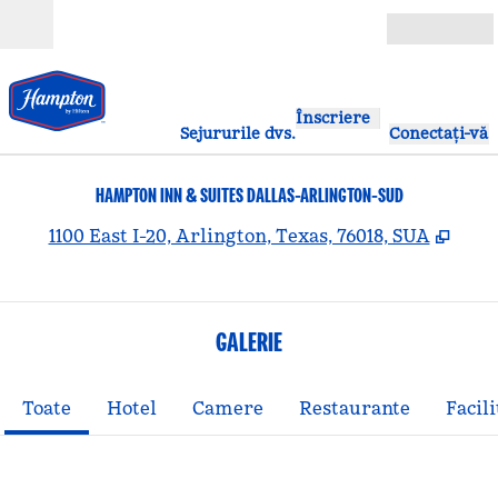
Salt la conținut
Deschide
Înscriere
Sejururile dvs.
Conectați-vă
HAMPTON INN & SUITES DALLAS-ARLINGTON-SUD
,
Desc
1100 East I-20, Arlington, Texas, 76018, SUA
GALERIE
Toate
Hotel
Camere
Restaurante
Facili