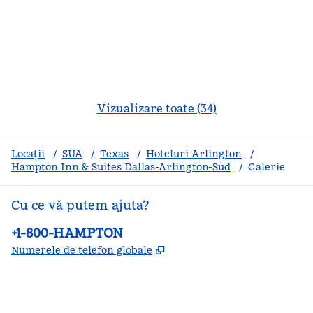
Vizualizare toate (34)
Locații
/
SUA
/
Texas
/
Hoteluri Arlington
/
Hampton Inn & Suites Dallas-Arlington-Sud
/
Galerie
Cu ce vă putem ajuta?
Telefon:
+1-800-HAMPTON
,
Deschide o filă nouă
Numerele de telefon globale
facebook
x
instagram
,
Deschide o filă nouă
,
Deschide o filă nouă
,
Deschide o filă nouă