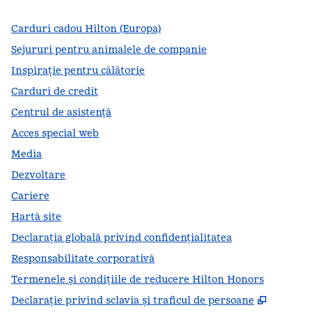
Carduri cadou Hilton (Europa)
Sejururi pentru animalele de companie
Inspirație pentru călătorie
Carduri de credit
Centrul de asistență
Acces special web
Media
Dezvoltare
Cariere
Hartă site
Declarația globală privind confidenţialitatea
Responsabilitate corporativă
Termenele și condițiile de reducere Hilton Honors
,
Deschid
Declarație privind sclavia și traficul de persoane