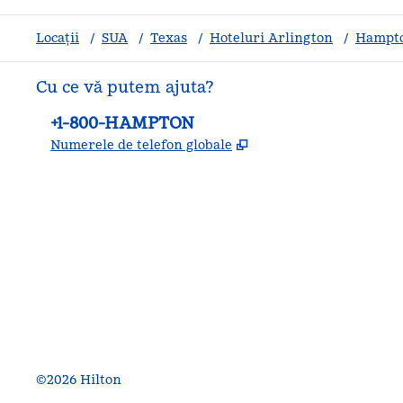
Locații
/
SUA
/
Texas
/
Hoteluri Arlington
/
Hampto
Cu ce vă putem ajuta?
Telefon:
+1-800-HAMPTON
,
Deschide o filă nouă
Numerele de telefon globale
facebook
x
instagram
,
Deschide o filă nouă
,
Deschide o filă nouă
,
Deschide o filă nouă
©
2026
Hilton