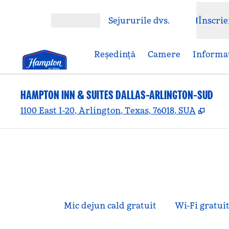
Salt la conținut
Sejururile dvs.
Înscrie
Deschideți meniul
Reşedinţă
Camere
Informaț
HAMPTON INN & SUITES DALLAS-ARLINGTON-SUD
,
Desc
1100 East I-20, Arlington, Texas, 76018, SUA
Mic dejun cald gratuit
Wi-Fi gratui