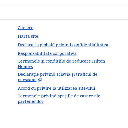
Cariere
Hartă site
Declarația globală privind confidenţialitatea
Responsabilitate corporativă
Termenele și condițiile de reducere Hilton
Honors
Declarație privind sclavia și traficul de
,
Desc
persoane
Acord cu privire la utilizarea site-ului
Termenele privind spațiile de cazare ale
partenerilor