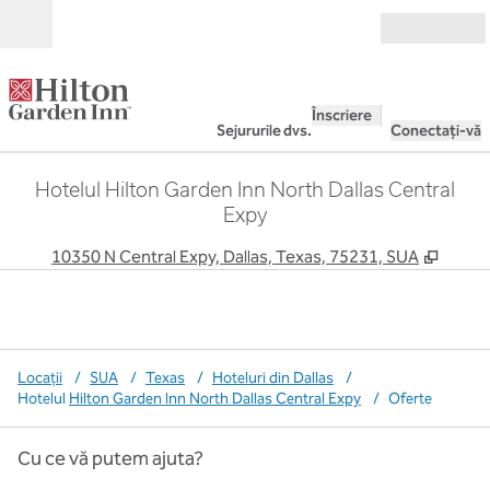
Salt la conținut
Deschide
Înscriere
Sejururile dvs.
Conectați-vă
Hotelul Hilton Garden Inn North Dallas Central
Expy
,
Desch
10350 N Central Expy, Dallas, Texas, 75231, SUA
Locații
/
SUA
/
Texas
/
Hoteluri din Dallas
/
Hotelul
Hilton Garden Inn North Dallas Central Expy
/
Oferte
Cu ce vă putem ajuta?