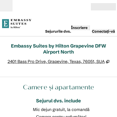
Salt la conținut
Deschide
Înscriere
Sejururile dvs.
Conectați-vă
Embassy Suites by Hilton Grapevine DFW
Airport North
,
De
2401 Bass Pro Drive, Grapevine, Texas, 76051, SUA
Camere și apartamente
Sejurul dvs. include
Mic dejun gratuit, la comandă
Camere pentru nefumători