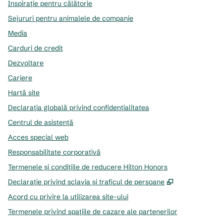
Inspirație pentru călătorie
Sejururi pentru animalele de companie
Media
Carduri de credit
Dezvoltare
Cariere
Hartă site
Declarația globală privind confidenţialitatea
Centrul de asistență
Acces special web
Responsabilitate corporativă
Termenele și condițiile de reducere Hilton Honors
,
Deschide o f
Declarație privind sclavia și traficul de persoane
Acord cu privire la utilizarea site-ului
Termenele privind spațiile de cazare ale partenerilor