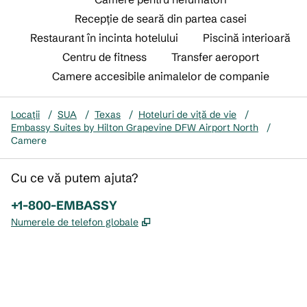
Recepție de seară din partea casei
Restaurant în incinta hotelului
Piscină interioară
Centru de fitness
Transfer aeroport
Camere accesibile animalelor de companie
Locații
/
SUA
/
Texas
/
Hoteluri de viță de vie
/
Embassy Suites by Hilton Grapevine DFW Airport North
/
Camere
Cu ce vă putem ajuta?
Telefon:
+1-800-EMBASSY
,
Deschide o filă nouă
Numerele de telefon globale
x
facebook
instagram
,
Deschide o filă nouă
,
Deschide o filă nouă
,
Deschide o filă nouă