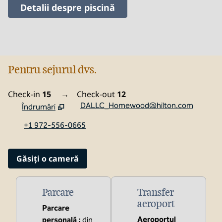
Detalii despre piscină
Pentru sejurul dvs.
Check-in
15
→
Check-out
12
DALLC_Homewood@hilton.com
Îndrumări
,
Deschide o filă nouă
+1 972-556-0665
Găsiți o cameră
Parcare
Transfer
aeroport
Parcare
Aeroportul
personală
:
din