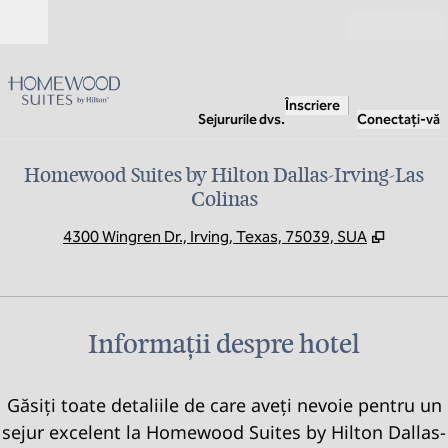
Salt la conținut
Deschide
Înscriere
Sejururile dvs.
Conectați-vă
Homewood Suites by Hilton Dallas-Irving-Las
Colinas
,
Deschide
4300 Wingren Dr., Irving, Texas, 75039, SUA
Informații despre hotel
Găsiți toate detaliile de care aveți nevoie pentru un
sejur excelent la Homewood Suites by Hilton Dallas-