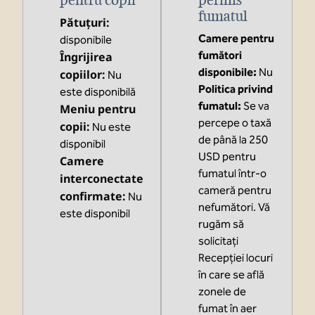
pentru copii
permis
fumatul
Pătuțuri
:
Camere pentru
disponibile
fumători
Îngrijirea
disponibile:
Nu
copiilor
:
Nu
Politica privind
este disponibilă
fumatul:
Se va
Meniu pentru
percepe o taxă
copii
:
Nu este
de până la 250
disponibil
USD pentru
Camere
fumatul într-o
interconectate
cameră pentru
confirmate
:
Nu
nefumători. Vă
este disponibil
rugăm să
solicitați
Recepției locuri
în care se află
zonele de
fumat în aer