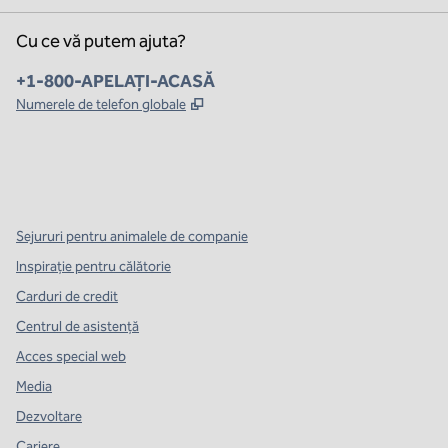
Cu ce vă putem ajuta?
Telefon:
+1-800-APELAȚI-ACASĂ
,
Deschide o filă nouă
Numerele de telefon globale
x
facebook
instagram
,
Deschide o filă nouă
,
Deschide o filă nouă
,
Deschide o filă nouă
Sejururi pentru animalele de companie
Inspirație pentru călătorie
Carduri de credit
Centrul de asistență
Acces special web
Media
Dezvoltare
Cariere