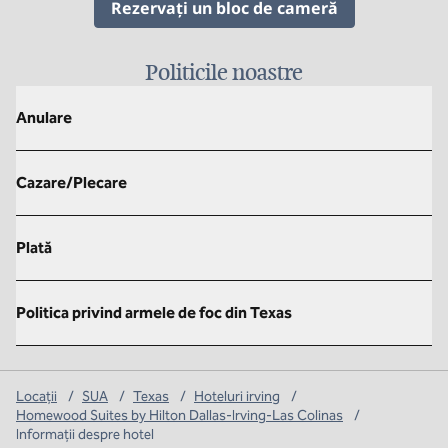
,
Deschide o f
Rezervați un bloc de cameră
Politicile noastre
Anulare
Cazare/Plecare
Plată
Politica privind armele de foc din Texas
Locații
/
SUA
/
Texas
/
Hoteluri irving
/
Homewood Suites by Hilton Dallas-Irving-Las Colinas
/
Informații despre hotel