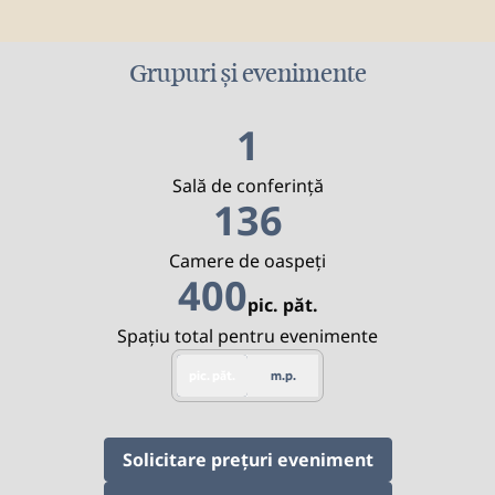
Grupuri și evenimente
1
Sală de conferință
136
Camere de oaspeţi
400
pic. păt.
Picioare pătrate
Spațiu total pentru evenimente
pic. păt.
m.p.
,
Deschide o f
Solicitare prețuri eveniment