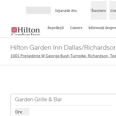
Salt la conținut
Sejururile dvs.
Înscriere
Con
Deschideți meniul
Reşedinţă
Camere
Informații despre
Hilton Garden Inn Dallas/Richardso
1001 Președinte W George Bush Turnpike, Richardson, Te
Garden Grille & Bar
Ore
Afișare ore pentru Garden Grille & Bar