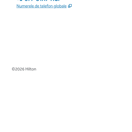
,
Deschide o filă nouă
Numerele de telefon globale
x
facebook
instagram
,
Deschide o filă nouă
,
Deschide o filă nouă
,
Deschide o filă nouă
©
2026
Hilton