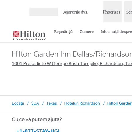
Salt la conținut
Sejururile dvs.
Înscriere
Con
Deschideți meniul
Reşedinţă
Camere
Informații despre
Hilton Garden Inn Dallas/Richardso
1001 Președinte W George Bush Turnpike, Richardson, Te
Locații
/
SUA
/
Texas
/
Hoteluri Richardson
/
Hilton Garden
Cu ce vă putem ajuta?
Telefon:
+1-877-STAY-HGI