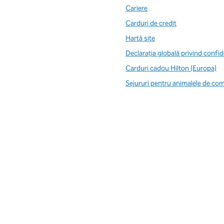
Cariere
Carduri de credit
Hartă site
Declarația globală privind confid
Carduri cadou Hilton (Europa)
Sejururi pentru animalele de co