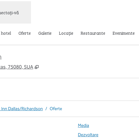
ectați-vă
 hotel
Oferte
Galerie
Locaţie
Restaurante
Evenimente
n
,
Deschide o filă nouă
xas, 75080, SUA
 Inn Dallas/Richardson
/
Oferte
Media
Dezvoltare