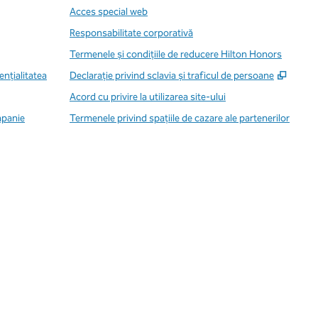
Acces special web
Responsabilitate corporativă
Termenele și condițiile de reducere Hilton Honors
,
Desch
enţialitatea
Declarație privind sclavia și traficul de persoane
Acord cu privire la utilizarea site-ului
mpanie
Termenele privind spațiile de cazare ale partenerilor