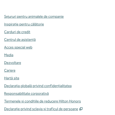
,
Deschide o filă nouă
,
Deschide o filă nouă
,
Deschide o filă nouă
Sejururi pentru animalele de companie
Inspirație pentru călătorie
Carduri de credit
Centrul de asistență
Acces special web
Media
Dezvoltare
Cariere
Hartă site
Declarația globală privind confidenţialitatea
Responsabilitate corporativă
Termenele și condițiile de reducere Hilton Honors
,
Deschide o filă n
Declarație privind sclavia și traficul de persoane