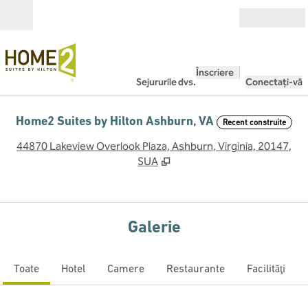
Salt la conținut
Deschide
Înscriere
Sejururile dvs.
Conectați-vă
Home2 Suites by Hilton Ashburn, VA
Recent construite
,
D
44870 Lakeview Overlook Plaza, Ashburn, Virginia, 20147,
SUA
Galerie
Toate
Hotel
Camere
Restaurante
Facilităţi