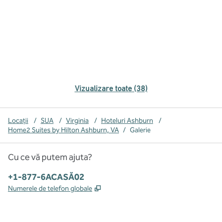
Vizualizare toate (38)
Locații
/
SUA
/
Virginia
/
Hoteluri Ashburn
/
Home2 Suites by Hilton Ashburn, VA
/
Galerie
Cu ce vă putem ajuta?
Telefon:
+1-877-6ACASĂ02
,
Deschide o filă nouă
Numerele de telefon globale
x
facebook
instagram