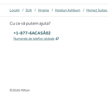
Locații
/
SUA
/
Virginia
/
Hoteluri Ashburn
/
Home2 Suites 
Cu ce vă putem ajuta?
Telefon:
+1-877-6ACASĂ02
,
Deschide o filă nouă
Numerele de telefon globale
x
facebook
instagram
,
Deschide o filă nouă
,
Deschide o filă nouă
,
Deschide o filă nouă
©
2026
Hilton