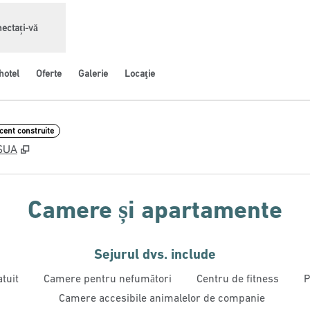
ectați-vă
hotel
Oferte
Galerie
Locaţie
cent construite
,
Deschide o filă nouă
 SUA
Camere și apartamente
Sejurul dvs. include
atuit
Camere pentru nefumători
Centru de fitness
P
Camere accesibile animalelor de companie