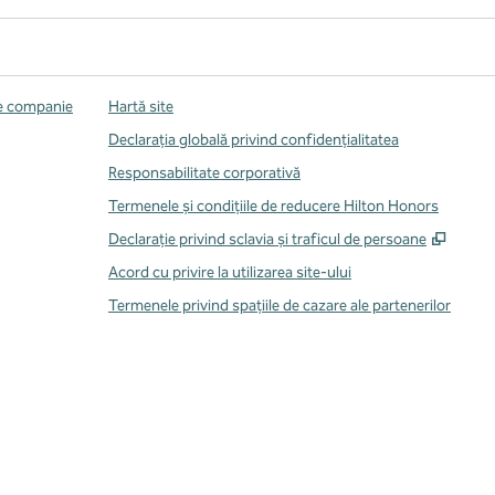
de companie
Hartă site
Declarația globală privind confidenţialitatea
Responsabilitate corporativă
Termenele și condițiile de reducere Hilton Honors
,
Desch
Declarație privind sclavia și traficul de persoane
Acord cu privire la utilizarea site-ului
Termenele privind spațiile de cazare ale partenerilor