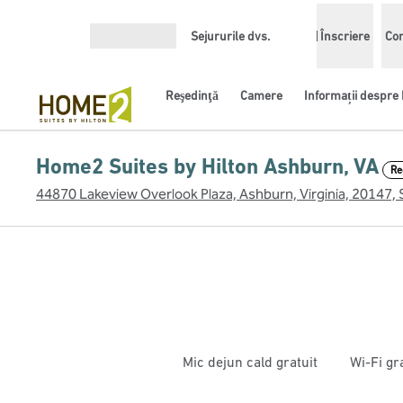
Salt la conținut
Sejururile dvs.
Înscriere
Con
Deschideți meniul
Reşedinţă
Camere
Informații despre 
Home2 Suites by Hilton Ashburn, VA
Re
44870 Lakeview Overlook Plaza, Ashburn, Virginia, 20147,
Mic dejun cald gratuit
Wi-Fi gr