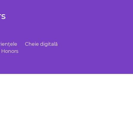
rs
iențele
Cheie digitală
n Honors