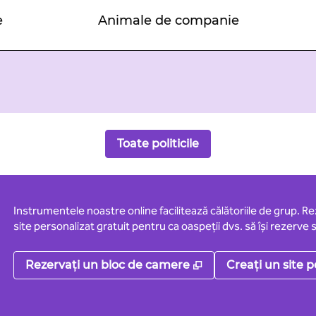
e
Animale de companie
Toate politicile
Instrumentele noastre online facilitează călătoriile de grup. R
site personalizat gratuit pentru ca oaspeții dvs. să își rezerve s
,
Deschide o filă no
Rezervați un bloc de camere
Creați un site p