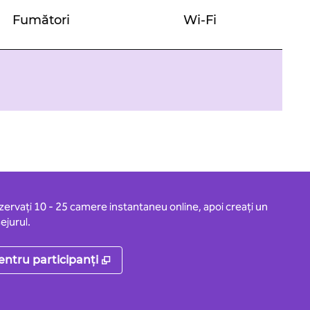
Fumători
Wi-Fi
ezervați 10 - 25 camere instantaneu online, apoi creați un
ejurul.
uă
,
Deschide o filă nouă
entru participanți