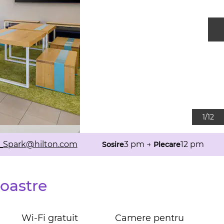
D
1
/
12
DCALX
_Spark
@hilton.com
3 pm
→
12 pm
Sosire
Plecare
noastre
Wi-Fi gratuit
Camere pentru