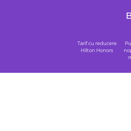
B
Tarif cu reducere
Pu
Hilton Honors
nop
m