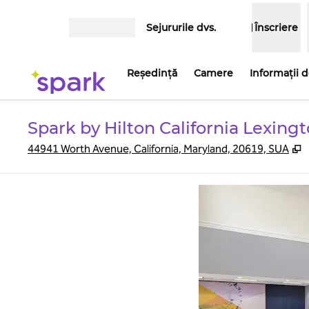
Salt la conținut
Sejururile dvs.
Înscriere
Deschideți meniul
Reşedinţă
Camere
Informații 
Spark by Hilton California Lexing
,
44941 Worth Avenue, California, Maryland, 20619, SUA