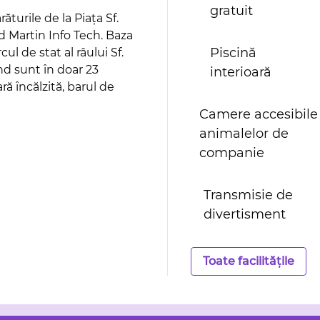
gratuit
turile de la Piața Sf.
d Martin Info Tech. Baza
Piscină
ul de stat al râului Sf.
and sunt în doar 23
interioară
ă încălzită, barul de
Camere accesibile
animalelor de
companie
Transmisie de
divertisment
Toate facilitățile