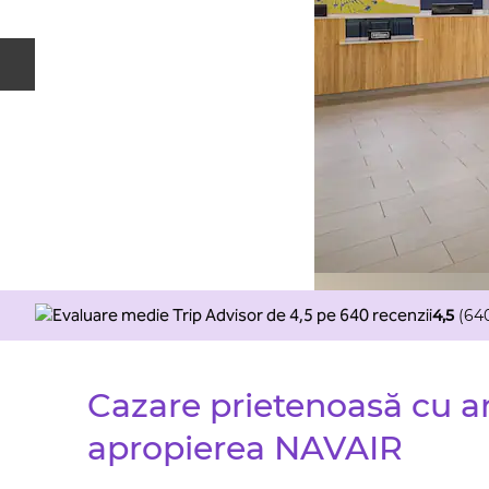
Diapozitivul anterior
4,5
(
64
Cazare prietenoasă cu a
apropierea NAVAIR