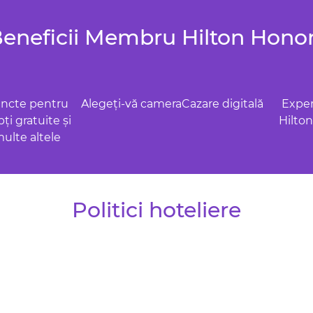
eneficii Membru Hilton Hono
ncte pentru
Alegeți-vă camera
Cazare digitală
Exper
ți gratuite și
Hilto
ulte altele
Politici hoteliere