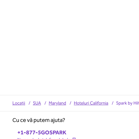
Locații
/
SUA
/
Maryland
/
Hoteluri California
/
Spark by Hil
Cu ce vă putem ajuta?
Telefon:
+1-877-5GOSPARK