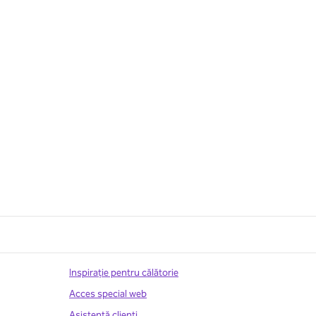
Inspirație pentru călătorie
Acces special web
Asistenţă clienţi