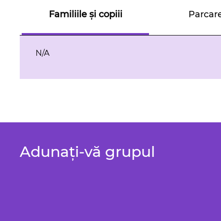
Familiile și copiii
Parcar
N/A
Adunați-vă grupul