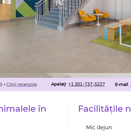
Apel
E-mail
+1 301-737-5227
Apelați
0
)
Citiți recenziile
•
E-mail
nimalele în
Facilităţile 
Mic dejun