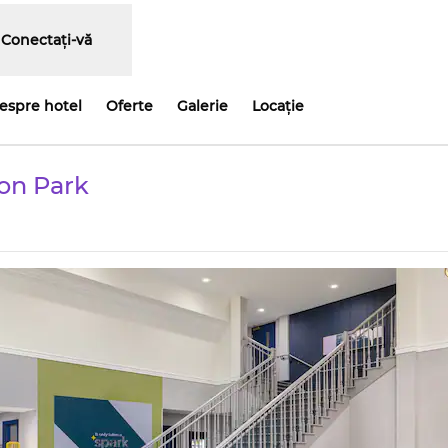
Conectați-vă
despre hotel
Oferte
Galerie
Locaţie
ton Park
Deschide o filă nouă