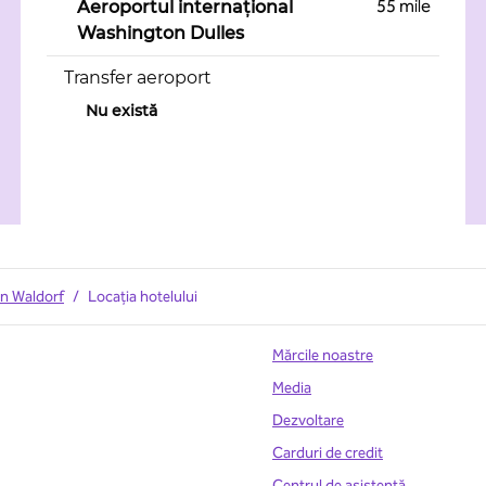
55 mile
Aeroportul internațional
Washington Dulles
Transfer aeroport
Nu există
on Waldorf
/
Locația hotelului
Mărcile noastre
Media
Dezvoltare
Carduri de credit
Centrul de asistență