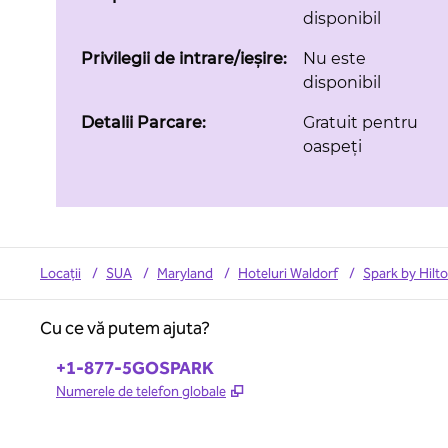
disponibil
Privilegii de intrare/ieșire:
Nu este
disponibil
Detalii Parcare:
Gratuit pentru
oaspeți
Locații
/
SUA
/
Maryland
/
Hoteluri Waldorf
/
Spark by Hilt
Cu ce vă putem ajuta?
Telefon:
+1-877-5GOSPARK
,
Deschide o filă nouă
Numerele de telefon globale