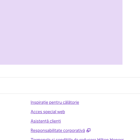
Inspirație pentru călătorie
Acces special web
Asistenţă clienţi
,
Deschide o filă nouă
Responsabilitate corporativă
Termenele și condițiile de reducere Hilton Honors