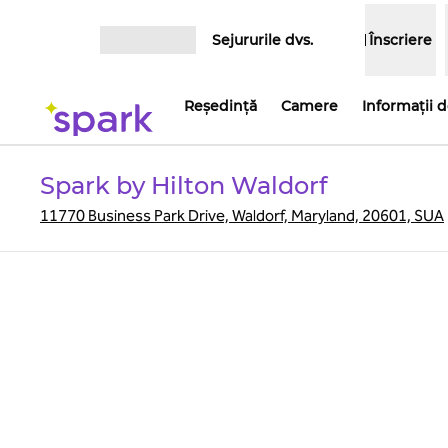
Salt la conținut
Sejururile dvs.
Înscriere
Deschideți meniul
Reşedinţă
Camere
Informații 
Spark by Hilton Waldorf
11770 Business Park Drive, Waldorf, Maryland, 20601, SUA