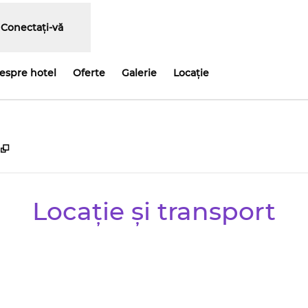
Conectați-vă
despre hotel
Oferte
Galerie
Locaţie
,
Deschide o filă nouă
Locație și transport