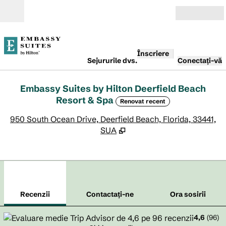
Salt la conținut
Deschide
Înscriere
Sejururile dvs.
Conectați-vă
Embassy Suites by Hilton Deerfield Beach
Resort & Spa
Renovat recent
,
D
950 South Ocean Drive, Deerfield Beach, Florida, 33441,
SUA
1
/
12
imaginea anterioară
imag
1 din 12
Contactaţi-ne
Recenzii
Contactaţi-ne
Ora sosirii
4,6
(
96
)