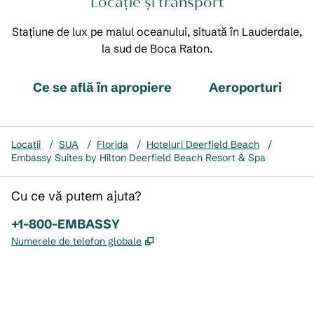
Locație și transport
Stațiune de lux pe malul oceanului, situată în Lauderdale,
la sud de Boca Raton.
Ce se află în apropiere
Aeroporturi
Locații
/
SUA
/
Florida
/
Hoteluri Deerfield Beach
/
Embassy Suites by Hilton Deerfield Beach Resort & Spa
Cu ce vă putem ajuta?
Telefon:
+1-800-EMBASSY
,
Deschide o filă nouă
Numerele de telefon globale
x
facebook
instagram
,
Deschide o filă nouă
,
Deschide o filă nouă
,
Deschide o filă nouă