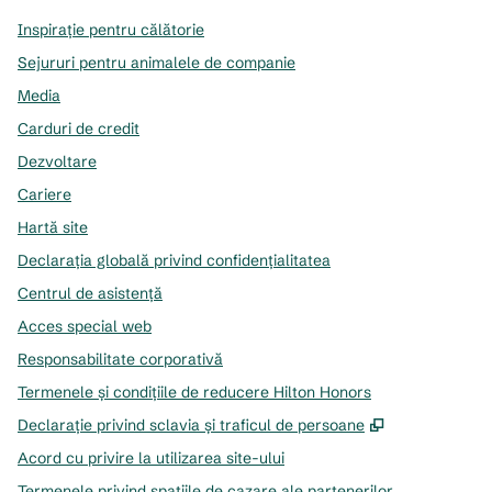
Inspirație pentru călătorie
Sejururi pentru animalele de companie
Media
Carduri de credit
Dezvoltare
Cariere
Hartă site
Declarația globală privind confidenţialitatea
Centrul de asistență
Acces special web
Responsabilitate corporativă
Termenele și condițiile de reducere Hilton Honors
,
Deschide o f
Declarație privind sclavia și traficul de persoane
Acord cu privire la utilizarea site-ului
Termenele privind spațiile de cazare ale partenerilor