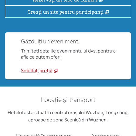
,
Deschide o
Creați un site pentru participanți
Găzduiți un eveniment
Trimiteți detaliile evenimentului dvs. pentru a
afla ce putem oferi.
Solicitați prețul
Locație și transport
Hotelul este situat în centrul orașului Wuzhen, Tongxiang,
aproape de zona Scenică din Wuzhen.