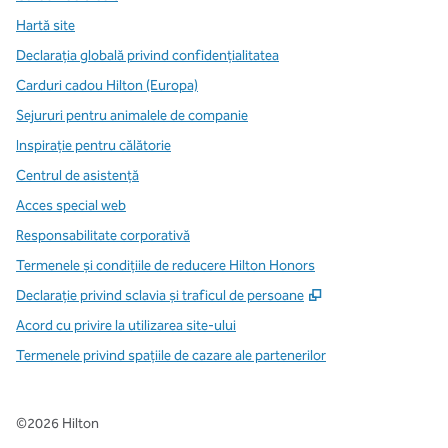
Hartă site
Declarația globală privind confidenţialitatea
Carduri cadou Hilton (Europa)
Sejururi pentru animalele de companie
Inspirație pentru călătorie
Centrul de asistență
Acces special web
Responsabilitate corporativă
Termenele și condițiile de reducere Hilton Honors
,
Deschide o filă n
Declarație privind sclavia și traficul de persoane
Acord cu privire la utilizarea site-ului
Termenele privind spațiile de cazare ale partenerilor
©
2026
Hilton