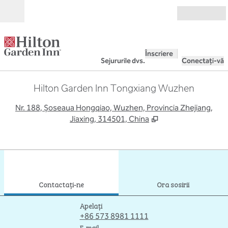
Salt la conținut
Deschide
Înscriere
Sejururile dvs.
Conectați-vă
Hilton Garden Inn Tongxiang Wuzhen
,
D
Nr. 188, Șoseaua Hongqiao, Wuzhen, Provincia Zhejiang,
Jiaxing, 314501, China
1
/
12
imaginea anterioară
imag
1 din 12
Contactaţi-ne
Contactaţi-ne
Ora sosirii
Apelare
Apelați
+86 573 8981 1111
E-mailDEQWZ
E-mail