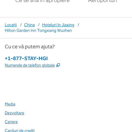
Ce se află în apropiere
Aeroporturi
Locații
/
China
/
Hoteluri în Jiaxing
/
Hilton Garden Inn Tongxiang Wuzhen
Cu ce vă putem ajuta?
Telefon:
+1-877-STAY-HGI
,
Deschide o filă nouă
Numerele de telefon globale
x
facebook
instagram
,
Deschide o filă nouă
,
Deschide o filă nouă
,
Deschide o filă nouă
Media
Dezvoltare
Cariere
Carduri de credit