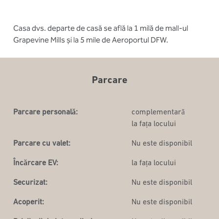
Casa dvs. departe de casă se află la 1 milă de mall-ul
Grapevine Mills și la 5 mile de Aeroportul DFW.
Parcare
Parcare personală:
complementară
la fața locului
Parcare cu valet:
Nu este disponibil
Încărcare EV:
la fața locului
Securizat:
Nu este disponibil
Acoperit:
Nu este disponibil