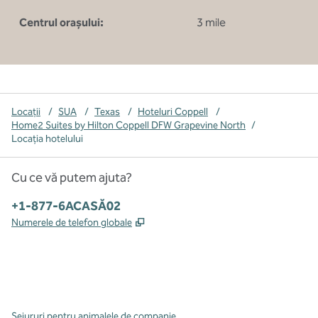
Centrul orașului:
3 mile
Locații
/
SUA
/
Texas
/
Hoteluri Coppell
/
Home2 Suites by Hilton Coppell DFW Grapevine North
/
Locația hotelului
Cu ce vă putem ajuta?
Telefon:
+1-877-6ACASĂ02
,
Deschide o filă nouă
Numerele de telefon globale
x
facebook
instagram
,
Deschide o filă nouă
,
Deschide o filă nouă
,
Deschide o filă nouă
Sejururi pentru animalele de companie