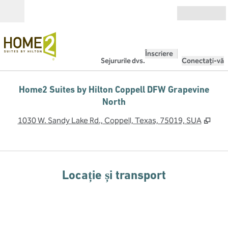
Salt la conținut
Deschide
Înscriere
Sejururile dvs.
Conectați-vă
Home2 Suites by Hilton Coppell DFW Grapevine
North
,
Desc
1030 W. Sandy Lake Rd., Coppell, Texas, 75019, SUA
Locație și transport