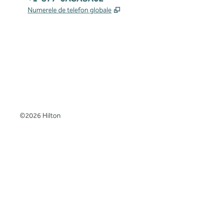
,
Deschide o filă nouă
Numerele de telefon globale
x
facebook
instagram
,
Deschide o filă nouă
,
Deschide o filă nouă
,
Deschide o filă nouă
©
2026
Hilton