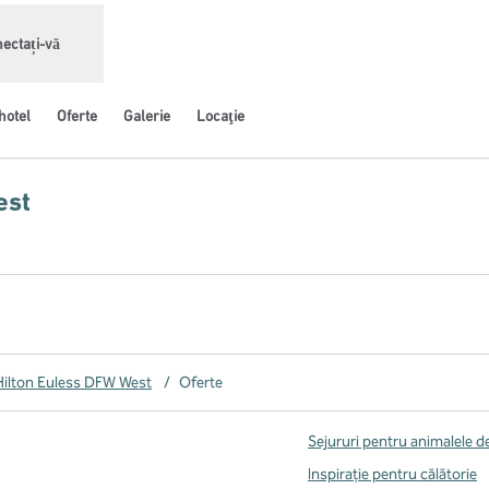
ectați-vă
hotel
Oferte
Galerie
Locaţie
est
chide o filă nouă
ilton Euless DFW West
/
Oferte
Sejururi pentru animalele 
Inspirație pentru călătorie