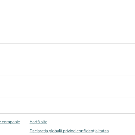
de companie
Hartă site
Declarația globală privind confidenţialitatea