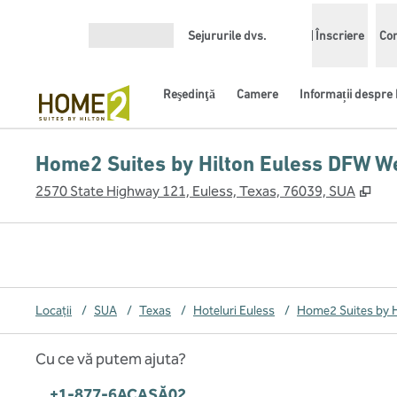
Salt la conținut
Sejururile dvs.
Înscriere
Con
Deschideți meniul
Reşedinţă
Camere
Informații despre 
Home2 Suites by Hilton Euless DFW W
,
Des
2570 State Highway 121, Euless, Texas, 76039, SUA
Locații
/
SUA
/
Texas
/
Hoteluri Euless
/
Home2 Suites by H
Cu ce vă putem ajuta?
Telefon:
+1-877-6ACASĂ02