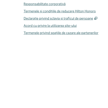
Responsabilitate corporativă
Termenele și condițiile de reducere Hilton Honors
,
Desch
Declarație privind sclavia și traficul de persoane
Acord cu privire la utilizarea site-ului
Termenele privind spațiile de cazare ale partenerilor