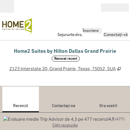
Salt la conținut
Deschide
Înscriere
Sejururile dvs.
Conectați-vă
Home2 Suites by Hilton Dallas Grand Prairie
Renovat recent
,
Des
2123 Interstate 20, Grand Prairie, Texas, 75052, SUA
1
/
12
imaginea anterioară
imag
1 din 12
Contactaţi-ne
Recenzii
Contactaţi-ne
Ora sosirii
4,5
(
477
)
Citiți recenziile