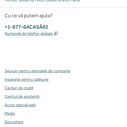
Home2 Suites by Hilton Dallas Grand Prairie
Cu ce vă putem ajuta?
Telefon:
+1-877-6ACASĂ02
,
Deschide o filă nouă
Numerele de telefon globale
x
facebook
instagram
,
Deschide o filă nouă
,
Deschide o filă nouă
,
Deschide o filă nouă
Sejururi pentru animalele de companie
Inspirație pentru călătorie
Carduri de credit
Centrul de asistență
Acces special web
Media
Dezvoltare