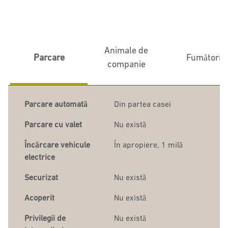
Animale de
Parcare
Fumători
companie
Parcare automată
Din partea casei
Parcare cu valet
Nu există
Încărcare vehicule
În apropiere, 1 milă
electrice
Securizat
Nu există
Acoperit
Nu există
Privilegii de
Nu există