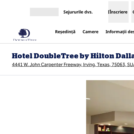
Salt la conținut
Sejururile dvs.
Înscriere
Deschideți meniul
Reşedinţă
Camere
Informații de
Hotel DoubleTree by Hilton Dall
4441 W. John Carpenter Freeway, Irving, Texas, 75063, SU