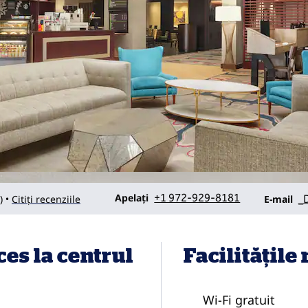
Apel
E-mailD
Apelați
+1 972-929-8181
_
)
Citiți recenziile
•
E-mail
ces la centrul
Facilităţile
Wi-Fi gratuit