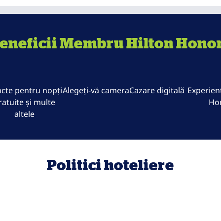
eneficii Membru Hilton Hono
cte pentru nopți
Alegeți-vă camera
Cazare digitală
Experienț
ratuite și multe
Ho
altele
Politici hoteliere