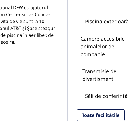
țional DFW cu ajutorul
on Center și Las Colinas
Piscina exterioară
viță de vie sunt la 10
ionul AT&T și Șase steaguri
e piscina în aer liber, de
Camere accesibile
 sosire.
animalelor de
companie
Transmisie de
divertisment
Săli de conferință
Toate facilitățile