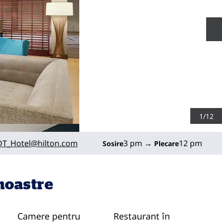
D
1
/
12
FWIN
DT_Hotel
@hilton.com
3 pm
→
12 pm
Sosire
Plecare
 noastre
Camere pentru
Restaurant în