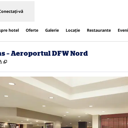
Conectați-vă
spre hotel
Oferte
Galerie
Locaţie
Restaurante
Even
as – Aeroportul DFW Nord
,
Deschide o filă nouă
A