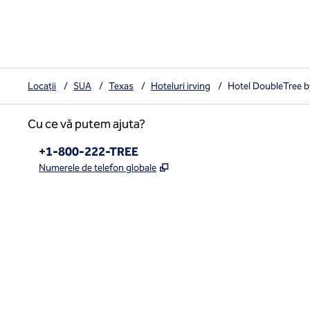
Locații
/
SUA
/
Texas
/
Hoteluri irving
/
Hotel DoubleTree b
Cu ce vă putem ajuta?
Telefon:
+1-800-222-TREE
,
Deschide o filă nouă
Numerele de telefon globale
x
facebook
instagram
,
Deschide o filă nouă
,
Deschide o filă nouă
,
Deschide o filă nouă