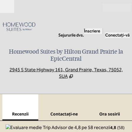
Salt la conținut
Deschide
Înscriere
Sejururile dvs.
Conectați-vă
Homewood Suites by Hilton Grand Prairie la
EpicCentral
,
D
2945 S State Highway 161, Grand Prairie, Texas, 75052,
SUA
1
/
11
imaginea anterioară
imag
1 din 11
Contactaţi-ne
Recenzii
Contactaţi-ne
Ora sosirii
4,8
(
58
)