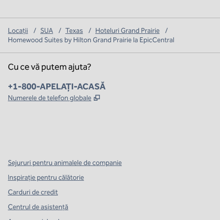
Locații
/
SUA
/
Texas
/
Hoteluri Grand Prairie
/
Homewood Suites by Hilton Grand Prairie la EpicCentral
Cu ce vă putem ajuta?
Telefon:
+1-800-APELAȚI-ACASĂ
,
Deschide o filă nouă
Numerele de telefon globale
x
facebook
instagram
,
Deschide o filă nouă
,
Deschide o filă nouă
,
Deschide o filă nouă
Sejururi pentru animalele de companie
Inspirație pentru călătorie
Carduri de credit
Centrul de asistență