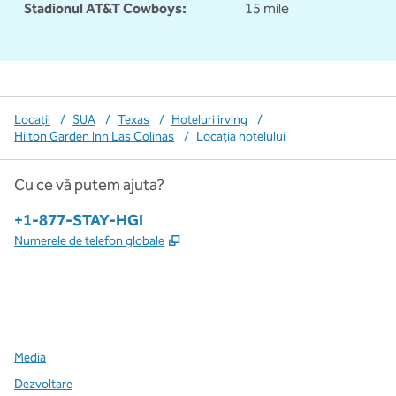
Stadionul AT&T Cowboys:
15 mile
Locații
/
SUA
/
Texas
/
Hoteluri irving
/
Hilton Garden Inn Las Colinas
/
Locația hotelului
Cu ce vă putem ajuta?
Telefon:
+1-877-STAY-HGI
,
Deschide o filă nouă
Numerele de telefon globale
x
facebook
instagram
,
Deschide o filă nouă
,
Deschide o filă nouă
,
Deschide o filă nouă
Media
Dezvoltare