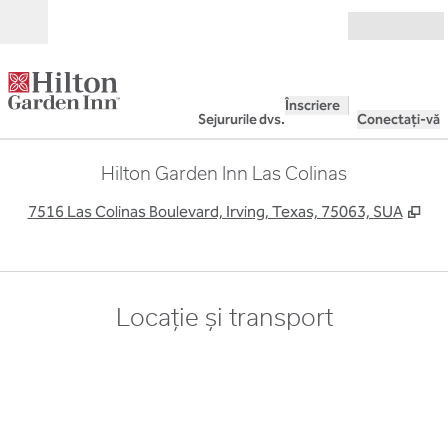
Salt la conținut
Deschide
Înscriere
Sejururile dvs.
Conectați-vă
Hilton Garden Inn Las Colinas
,
Des
7516 Las Colinas Boulevard, Irving, Texas, 75063, SUA
Locație și transport