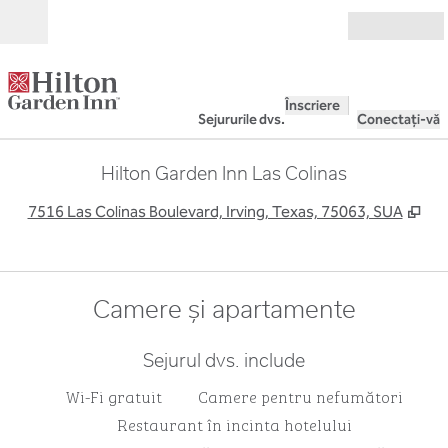
Salt la conținut
Deschide
Înscriere
Sejururile dvs.
Conectați-vă
Hilton Garden Inn Las Colinas
,
Des
7516 Las Colinas Boulevard, Irving, Texas, 75063, SUA
Camere și apartamente
Sejurul dvs. include
Wi-Fi gratuit
Camere pentru nefumători
Restaurant în incinta hotelului