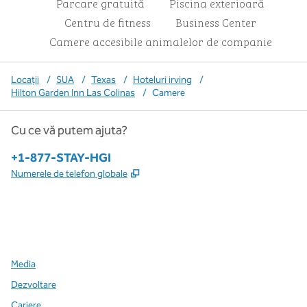
Parcare gratuită
Piscina exterioară
Centru de fitness
Business Center
Camere accesibile animalelor de companie
Locații
/
SUA
/
Texas
/
Hoteluri irving
/
Hilton Garden Inn Las Colinas
/
Camere
Cu ce vă putem ajuta?
Telefon:
+1-877-STAY-HGI
,
Deschide o filă nouă
Numerele de telefon globale
x
facebook
instagram
,
Deschide o filă nouă
,
Deschide o filă nouă
,
Deschide o filă nouă
Media
Dezvoltare
Cariere