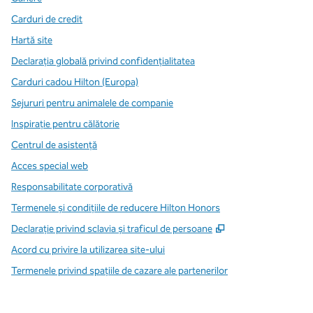
Carduri de credit
Hartă site
Declarația globală privind confidenţialitatea
Carduri cadou Hilton (Europa)
Sejururi pentru animalele de companie
Inspirație pentru călătorie
Centrul de asistență
Acces special web
Responsabilitate corporativă
Termenele și condițiile de reducere Hilton Honors
,
Deschide o filă n
Declarație privind sclavia și traficul de persoane
Acord cu privire la utilizarea site-ului
Termenele privind spațiile de cazare ale partenerilor