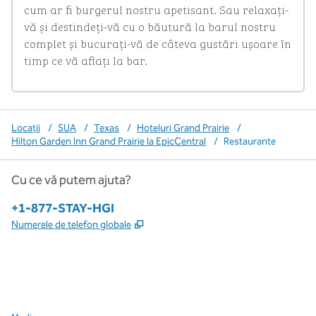
cum ar fi burgerul nostru apetisant. Sau relaxați-
vă și destindeți-vă cu o băutură la barul nostru 
complet și bucurați-vă de câteva gustări ușoare în 
timp ce vă aflați la bar.
Locații
/
SUA
/
Texas
/
Hoteluri Grand Prairie
/
Hilton Garden Inn Grand Prairie la EpicCentral
/
Restaurante
Cu ce vă putem ajuta?
Telefon:
+1-877-STAY-HGI
,
Deschide o filă nouă
Numerele de telefon globale
x
facebook
instagram
,
Deschide o filă nouă
,
Deschide o filă nouă
,
Deschide o filă nouă