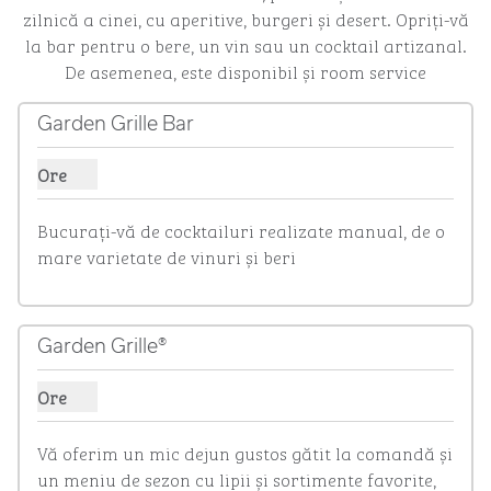
zilnică a cinei, cu aperitive, burgeri și desert. Opriți-vă
la bar pentru o bere, un vin sau un cocktail artizanal.
De asemenea, este disponibil și room service
Garden Grille Bar
Ore
Afișare ore pentru Garden Grille Bar
Bucurați-vă de cocktailuri realizate manual, de o 
mare varietate de vinuri și beri
Garden Grille®
Ore
Afișare ore pentru Garden Grille®
Vă oferim un mic dejun gustos gătit la comandă și 
un meniu de sezon cu lipii și sortimente favorite, 