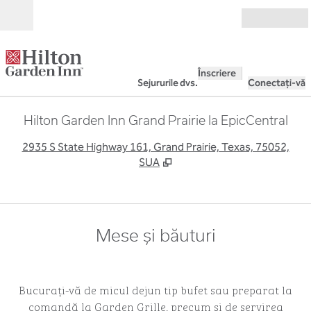
Salt la conținut
Deschide
Înscriere
Sejururile dvs.
Conectați-vă
Hilton Garden Inn Grand Prairie la EpicCentral
,
D
2935 S State Highway 161, Grand Prairie, Texas, 75052,
SUA
Mese și băuturi
Bucurați-vă de micul dejun tip bufet sau preparat la
comandă la Garden Grille, precum și de servirea