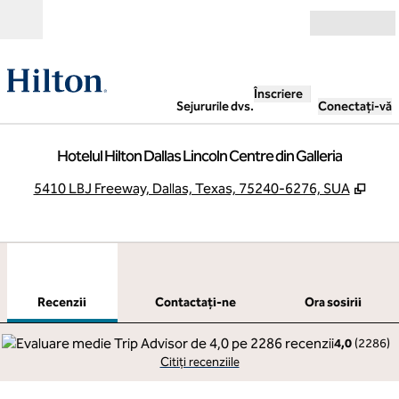
Salt la conținut
Deschide
Înscriere
Sejururile dvs.
Conectați-vă
Hotelul Hilton Dallas Lincoln Centre din Galleria
,
Desc
5410 LBJ Freeway, Dallas, Texas, 75240-6276, SUA
1
/
12
imaginea anterioară
imag
1 din 12
Contactaţi-ne
Recenzii
Contactaţi-ne
Ora sosirii
4,0
(
2286
)
Citiți recenziile