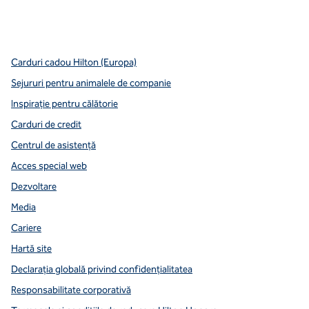
x
facebook
instagram
youtube
mai curată
,
Deschide o filă nouă
,
Deschide o filă nouă
,
Deschide o filă nouă
,
deschide o filă nouă
,
deschide o filă nouă
Carduri cadou Hilton (Europa)
Sejururi pentru animalele de companie
Inspirație pentru călătorie
Carduri de credit
Centrul de asistență
Acces special web
Dezvoltare
Media
Cariere
Hartă site
Declarația globală privind confidenţialitatea
Responsabilitate corporativă