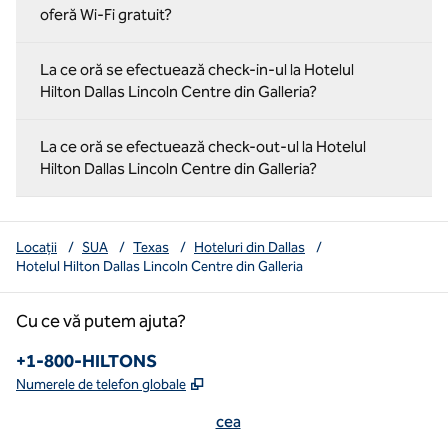
oferă Wi-Fi gratuit?
La ce oră se efectuează check-in-ul la Hotelul
Hilton Dallas Lincoln Centre din Galleria?
La ce oră se efectuează check-out-ul la Hotelul
Hilton Dallas Lincoln Centre din Galleria?
Locații
/
SUA
/
Texas
/
Hoteluri din Dallas
/
Hotelul Hilton Dallas Lincoln Centre din Galleria
Cu ce vă putem ajuta?
Numărul de telefon:
+1-800-HILTONS
,
Deschide o filă nouă
Numerele de telefon globale
cea