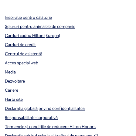
,
Deschide o filă nouă
,
Deschide o filă nouă
,
Deschide o filă nouă
Inspirație pentru călătorie
Sejururi pentru animalele de companie
Carduri cadou Hilton (Europa)
Carduri de credit
Centrul de asistență
Acces special web
Media
Dezvoltare
Cariere
Hartă site
Declarația globală privind confidenţialitatea
Responsabilitate corporativă
Termenele și condițiile de reducere Hilton Honors
,
Deschide o filă n
Declarație privind sclavia și traficul de persoane