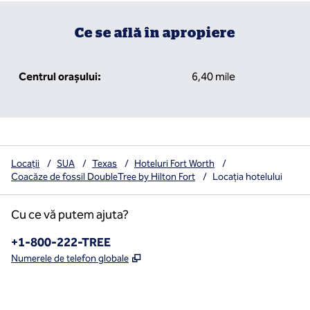
Ce se află în apropiere
Centrul orașului:
6,40 mile
Locații
/
SUA
/
Texas
/
Hoteluri Fort Worth
/
Coacăze de fossil DoubleTree by Hilton Fort
/
Locația hotelului
Cu ce vă putem ajuta?
Telefon:
+1-800-222-TREE
,
Deschide o filă nouă
Numerele de telefon globale
x
facebook
instagram