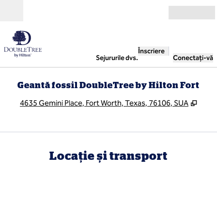
Salt la conținut
Deschide
Înscriere
Sejururile dvs.
Conectați-vă
Geantă fossil DoubleTree by Hilton Fort
,
Desch
4635 Gemini Place, Fort Worth, Texas, 76106, SUA
Locație și transport